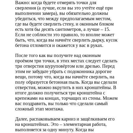
Важно: когда будете отмерять точки для
сверления (а лучше, если вы это учтёте ещё при
выполнении замера), вы обязательно должны
убедиться, что между предполагаемым местом,
где вы будете сверлить стену, и оконным блоком
есть хотя бы десять сантиметров, а лучше – 15.
Если не соблюсти это правило, то вполне может
быть, что, когда вы начнёте сверлить дырку, кусок
бетона отломится и окажется у вас в руках.
После того как вы получите над оконным
проёмом три точки, в этих местах следует сделать
три отверстия шуруповёртом или дрелью. Перед
этим не забудьте убрать с подоконника дорогие
вещи, потому что, когда вы начнёте сверлить, на
полу образуется бетонная пыль. Когда вы сделали
отверстия, можно вкрутить в них кронштейны. В
итоге должно получиться три кронштейна с
крепежами на концах, торчащих из стены. Можем
вас поздравить, вы только что сделали самый
сложный этап монтажа.
Далее, распаковываем карниз и защёлкиваем его
на кронштейнах. Это – элементарная работа,
выполняется за одну минуту. Когда вы