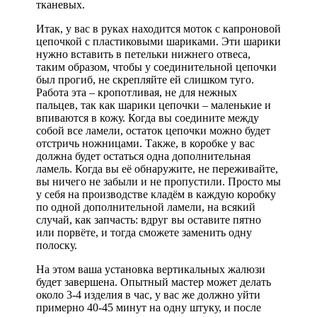
тканевых.
Итак, у вас в руках находится моток с капроновой
цепочкой с пластиковыми шариками. Эти шарики
нужно вставить в петельки нижнего отвеса,
таким образом, чтобы у соединительной цепочки
был прогиб, не скрепляйте ей слишком туго.
Работа эта – кропотливая, не для нежных
пальцев, так как шарики цепочки – маленькие и
впиваются в кожу. Когда вы соедините между
собой все ламели, остаток цепочки можно будет
отстричь ножницами. Также, в коробке у вас
должна будет остаться одна дополнительная
ламель. Когда вы её обнаружите, не переживайте,
вы ничего не забыли и не пропустили. Просто мы
у себя на производстве кладём в каждую коробку
по одной дополнительной ламели, на всякий
случай, как запчасть: вдруг вы оставите пятно
или порвёте, и тогда сможете заменить одну
полоску.
На этом ваша установка вертикальных жалюзи
будет завершена. Опытный мастер может делать
около 3-4 изделия в час, у вас же должно уйти
примерно 40-45 минут на одну штуку, и после