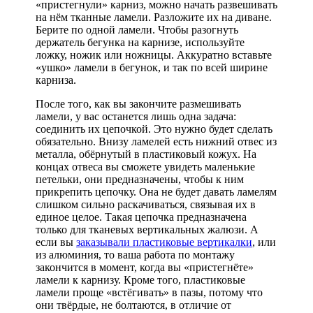
«пристегнули» карниз, можно начать развешивать
на нём тканные ламели. Разложите их на диване.
Берите по одной ламели. Чтобы разогнуть
держатель бегунка на карнизе, используйте
ложку, ножик или ножницы. Аккуратно вставьте
«ушко» ламели в бегунок, и так по всей ширине
карниза.
После того, как вы закончите размешивать
ламели, у вас останется лишь одна задача:
соединить их цепочкой. Это нужно будет сделать
обязательно. Внизу ламелей есть нижний отвес из
металла, обёрнутый в пластиковый кожух. На
концах отвеса вы сможете увидеть маленькие
петельки, они предназначены, чтобы к ним
прикрепить цепочку. Она не будет давать ламелям
слишком сильно раскачиваться, связывая их в
единое целое. Такая цепочка предназначена
только для тканевых вертикальных жалюзи. А
если вы
заказывали пластиковые вертикалки
, или
из алюминия, то ваша работа по монтажу
закончится в момент, когда вы «пристегнёте»
ламели к карнизу. Кроме того, пластиковые
ламели проще «встёгивать» в пазы, потому что
они твёрдые, не болтаются, в отличие от