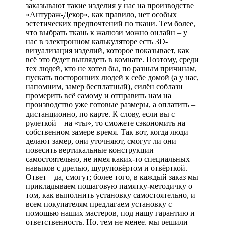
заказывают такие изделия у нас на производстве
«Антураж-Декор», как правило, нет особых
эстетических предпочтений по ткани. Тем более,
что выбрать ткань к жалюзи можно онлайн – у
нас в электронном калькуляторе есть 3D-
визуализация изделий, которое показывает, как
всё это будет выглядеть в комнате. Поэтому, среди
тех людей, кто не хотел бы, по разным причинам,
пускать посторонних людей к себе домой (а у нас,
напомним, замер бесплатный), силён соблазн
промерить всё самому и отправить нам на
производство уже готовые размеры, а оплатить –
дистанционно, по карте. К слову, если вы с
рулеткой – на «ты», то сможете сэкономить на
собственном замере время. Так вот, когда люди
делают замер, они уточняют, смогут ли они
повесить вертикальные конструкции
самостоятельно, не имея каких-то специальных
навыков с дрелью, шуруповёртом и отвёрткой.
Ответ – да, смогут; более того, в каждый заказ мы
прикладываем пошаговую памятку-методичку о
том, как выполнить установку самостоятельно, и
всем покупателям предлагаем установку с
помощью наших мастеров, под нашу гарантию и
ответственность. Но, тем не менее, мы решили