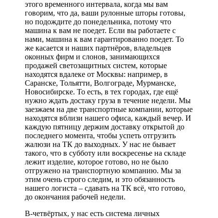
этого временного интервала, когда мы вам
говорим, что да, ваши рулонные шторы готовы,
но подождите до понедельника, потому что
машина к вам не поедет. Если вы работаете с
нами, машина к вам гарантированно поедет. То
же касается и наших партнёров, владельцев
оконных фирм и слонов, занимающихся
продажей светозащитных систем, которые
находятся вдалеке от Москвы: например, в
Саранске, Тольятти, Волгограде, Мурманске,
Новосибирске. То есть, в тех городах, где ещё
нужно ждать достаку груза в течение недели. Мы
заезжаем на две транспортные компании, которые
находятся вблизи нашего офиса, каждый вечер. И
каждую пятницу держим доставку открытой до
последнего момента, чтобы успеть отгрузить
жалюзи на ТК до выходных. У нас не бывает
такого, что в субботу или воскресенье на складе
лежит изделие, которое готово, но не было
отгружено на транспортную компанию. Мы за
этим очень строго следим, и это обязанность
нашего логиста – сдавать на ТК всё, что готово,
до окончания рабочей недели.
В-четвёртых, у нас есть система личных