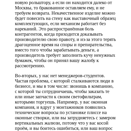
новую рольштору, а если он находится далеко от
Москвы, то бракованное оставляем ему, и не
требуем возврата. Некачественное изделие можно
будет повесить на стену как выставочный образец
комплектующих, если механизм работает без
нареканий. Это распространённая боль
контрагентов, когда приходится доказывать
производителю свою правоту, и из-за этого терять
драгоценное время на споры и препирательства,
вместо того чтобы зарабатывать деньги, а
производитель требует заполнить кучу ненужных
бумажек, чтобы он принял вашу жалобу к
рассмотрению.
Во-вторых, у нас нет менеджеров-студентов.
Частая проблема, с которой сталкиваются люди в
бизнесе, и мы в том числе: звонишь в компанию,
с которой ты сотрудничаешь, чтобы заказать те
или иные запчасти к своим светофильтрам,
которыми торгуешь. Например, у вас оконная
компания, и вдруг у монтажников появились
технические вопросы по установке плиссе на
оконные створки, или вы затрудняетесь с замером
вертикальных жалюзи, потому что у вас косой
проём, и вы боитесь ошибиться, или ваш вопрос