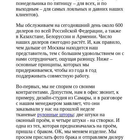
понедельника по пятницу – для всех, и по
выходным – для самых лояльных и давних наших
клиентов).
Мы обслуживаем на сегодняшний день около 600
дилеров по всей Российской Федерации, а также
в Казахстане, Белоруссии и Армении. Число
наших дилеров ежегодно растёт. И, как правило,
чем дальше от Москвы находится наш
представитель, тем с большим удовольствием он с
нами сотрудничает, ощущая разницу. Ниже –
основные принципы, которых мы
придерживаемся, чтобы из года в год
поддерживать совместную работу.
Во-первых, мы не спорим со своими
контрагентами. Допустим, нам в офис звонит, к
примеру, дизайн-студия из Самары, и в разговоре
с нашим менеджером заявляет, что они
заказывали у нас на прошлой неделе
тканевые
рулонные шторы
: две штуки на
оконный проём, и четыре штуки - на створки. И
одна из тех, которая предназначалась на проём,
пришла с браком. ОК, мы меняем изделие. Мы
просим прислать фото брака и отправляем дилеру