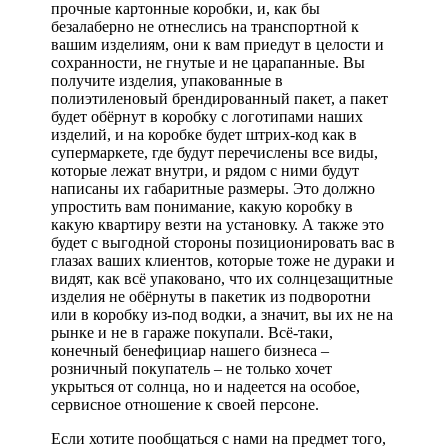
прочные картонные коробки, и, как бы
безалаберно не отнеслись на транспортной к
вашим изделиям, они к вам приедут в целости и
сохранности, не гнутые и не царапанные. Вы
получите изделия, упакованные в
полиэтиленовый брендированный пакет, а пакет
будет обёрнут в коробку с логотипами наших
изделий, и на коробке будет штрих-код как в
супермаркете, где будут перечислены все виды,
которые лежат внутри, и рядом с ними будут
написаны их габаритные размеры. Это должно
упростить вам понимание, какую коробку в
какую квартиру везти на установку. А также это
будет с выгодной стороны позиционировать вас в
глазах ваших клиентов, которые тоже не дураки и
видят, как всё упаковано, что их солнцезащитные
изделия не обёрнуты в пакетик из подворотни
или в коробку из-под водки, а значит, вы их не на
рынке и не в гараже покупали. Всё-таки,
конечный бенефициар нашего бизнеса –
розничный покупатель – не только хочет
укрыться от солнца, но и надеется на особое,
сервисное отношение к своей персоне.
Если хотите пообщаться с нами на предмет того,