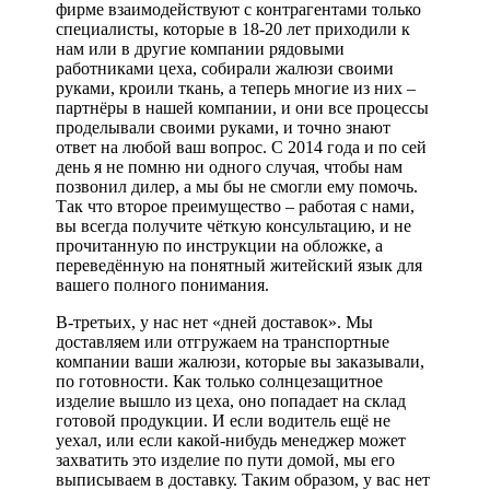
фирме взаимодействуют с контрагентами только
специалисты, которые в 18-20 лет приходили к
нам или в другие компании рядовыми
работниками цеха, собирали жалюзи своими
руками, кроили ткань, а теперь многие из них –
партнёры в нашей компании, и они все процессы
проделывали своими руками, и точно знают
ответ на любой ваш вопрос. С 2014 года и по сей
день я не помню ни одного случая, чтобы нам
позвонил дилер, а мы бы не смогли ему помочь.
Так что второе преимущество – работая с нами,
вы всегда получите чёткую консультацию, и не
прочитанную по инструкции на обложке, а
переведённую на понятный житейский язык для
вашего полного понимания.
В-третьих, у нас нет «дней доставок». Мы
доставляем или отгружаем на транспортные
компании ваши жалюзи, которые вы заказывали,
по готовности. Как только солнцезащитное
изделие вышло из цеха, оно попадает на склад
готовой продукции. И если водитель ещё не
уехал, или если какой-нибудь менеджер может
захватить это изделие по пути домой, мы его
выписываем в доставку. Таким образом, у вас нет