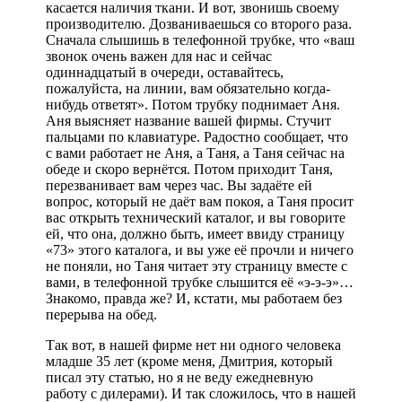
касается наличия ткани. И вот, звонишь своему
производителю. Дозваниваешься со второго раза.
Сначала слышишь в телефонной трубке, что «ваш
звонок очень важен для нас и сейчас
одиннадцатый в очереди, оставайтесь,
пожалуйста, на линии, вам обязательно когда-
нибудь ответят». Потом трубку поднимает Аня.
Аня выясняет название вашей фирмы. Стучит
пальцами по клавиатуре. Радостно сообщает, что
с вами работает не Аня, а Таня, а Таня сейчас на
обеде и скоро вернётся. Потом приходит Таня,
перезванивает вам через час. Вы задаёте ей
вопрос, который не даёт вам покоя, а Таня просит
вас открыть технический каталог, и вы говорите
ей, что она, должно быть, имеет ввиду страницу
«73» этого каталога, и вы уже её прочли и ничего
не поняли, но Таня читает эту страницу вместе с
вами, в телефонной трубке слышится её «э-э-э»…
Знакомо, правда же? И, кстати, мы работаем без
перерыва на обед.
Так вот, в нашей фирме нет ни одного человека
младше 35 лет (кроме меня, Дмитрия, который
писал эту статью, но я не веду ежедневную
работу с дилерами). И так сложилось, что в нашей