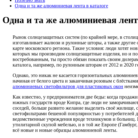
Полезно знать
Одна и та же алюминиевая лента в каталоге
Одна и та же алюминиевая лент
Рынок солнцезащитных систем (по крайней мере, в столице
изготавливает жалюзи и рулонные шторы, а также другие о
карте московского региона. Такие условия: люди хотят нов
которых мы производим солнцезащитные изделия, но и по 
востребованным, ты просто обязан показать своим дилера
каталога, например, по рулонным шторам от 2012 и 2020 г
Однако, это никак не касается горизонтальных алюминиевы
начиная от белого цвета и заканчивая розовым с блёстками
алюминиевых светофильтров для пластиковых окон
неизме
Как известно, у предпринимателя две беды: когда продажи 
южных государств вроде Кипра, где люди не заморачивают
соседей, больше развито желание выделить своё жилище, 
светофильтрами бешеной популярностью у потребителей дв
ведомственные учреждения вроде техникумов и больниц. 
утилитарной скупой мебелью, и в той же Европе (Гамбург
всё новые и новые образцы алюминиевой ленты.