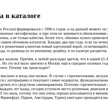
а в каталоге
 России) формировался с 1990-х годов, и на данный момент он 
конные светофильтры, и при этом не занимается обновлениями сво
изны, а не только качества. Более того, обновки нужно привозит
самим обложкам каталогов. Каждые два-три года, если ты хочешь
м и розничным клиентам новый картонный короб, отличающийся о
ода, то разница (и по внешнему дизайну, и по палитре расцветок
х жалюзи. Причём, в любой раскладке цветов, что в нашей (G-Fo
. Но это всё было завезено в Москву ещё в середине нулевых год
нен. Почему так происходит?
высокие и когда они низкие. В случае с горизонталками, актуал
ся с интерьерами и покупают самые недорогие, функциональные 
сделать его средством самовыражения. Поэтому горизонтальные
адцать лет назад, сегодня уступили место рулонным, римским ш
И это жаль, потому что они очень хорошо вписываются в мини
, Франкфурт, Париж, Амстердам, Турин) ежегодно проводятся вы