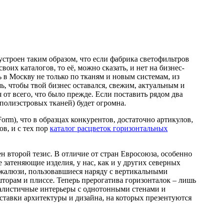
устроен таким образом, что если фабрика светофильтров
их каталогов, то её, можно сказать, и нет на бизнес-
ь в Москву не только по тканям и новым системам, из
, чтобы твой бизнес оставался, свежим, актуальным и
т всего, что было прежде. Если поставить рядом два
 полиэстровых тканей) будет огромна.
rm), что в образцах конкурентов, достаточно артикулов,
ов, и с тех пор
каталог расцветок горизонтальных
ен второй тезис. В отличие от стран Евросоюза, особенно
затеняющие изделия, у нас, как и у других северных
 жалюзи, пользовавшиеся наряду с вертикальными
торам и плиссе. Теперь прерогатива горизонталок – лишь
малистичные интерьеры с однотонными стенами и
ставки архитектуры и дизайна, на которых презентуются