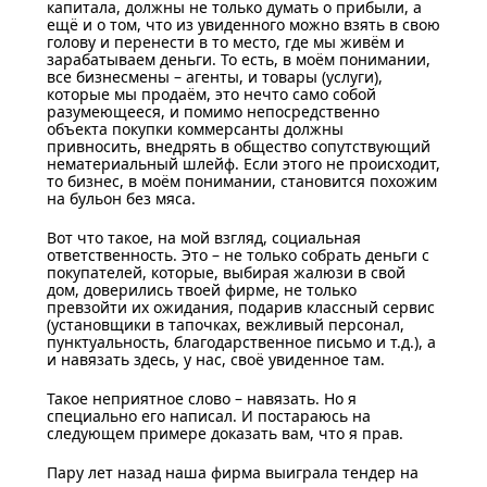
капитала, должны не только думать о прибыли, а
ещё и о том, что из увиденного можно взять в свою
голову и перенести в то место, где мы живём и
зарабатываем деньги. То есть, в моём понимании,
все бизнесмены – агенты, и товары (услуги),
которые мы продаём, это нечто само собой
разумеющееся, и помимо непосредственно
объекта покупки коммерсанты должны
привносить, внедрять в общество сопутствующий
нематериальный шлейф. Если этого не происходит,
то бизнес, в моём понимании, становится похожим
на бульон без мяса.
Вот что такое, на мой взгляд, социальная
ответственность. Это – не только собрать деньги с
покупателей, которые, выбирая жалюзи в свой
дом, доверились твоей фирме, не только
превзойти их ожидания, подарив классный сервис
(установщики в тапочках, вежливый персонал,
пунктуальность, благодарственное письмо и т.д.), а
и навязать здесь, у нас, своё увиденное там.
Такое неприятное слово – навязать. Но я
специально его написал. И постараюсь на
следующем примере доказать вам, что я прав.
Пару лет назад наша фирма выиграла тендер на