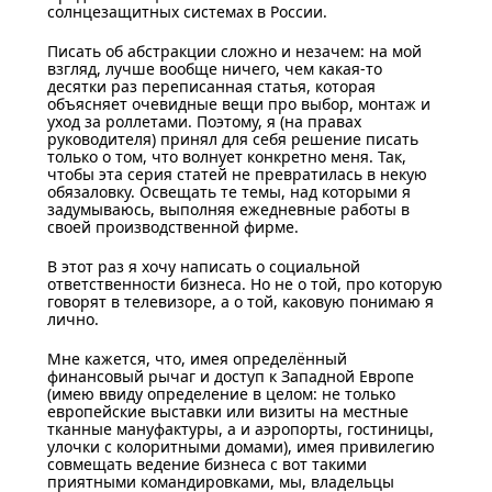
солнцезащитных системах в России.
Писать об абстракции сложно и незачем: на мой
взгляд, лучше вообще ничего, чем какая-то
десятки раз переписанная статья, которая
объясняет очевидные вещи про выбор, монтаж и
уход за роллетами. Поэтому, я (на правах
руководителя) принял для себя решение писать
только о том, что волнует конкретно меня. Так,
чтобы эта серия статей не превратилась в некую
обязаловку. Освещать те темы, над которыми я
задумываюсь, выполняя ежедневные работы в
своей производственной фирме.
В этот раз я хочу написать о социальной
ответственности бизнеса. Но не о той, про которую
говорят в телевизоре, а о той, каковую понимаю я
лично.
Мне кажется, что, имея определённый
финансовый рычаг и доступ к Западной Европе
(имею ввиду определение в целом: не только
европейские выставки или визиты на местные
тканные мануфактуры, а и аэропорты, гостиницы,
улочки с колоритными домами), имея привилегию
совмещать ведение бизнеса с вот такими
приятными командировками, мы, владельцы