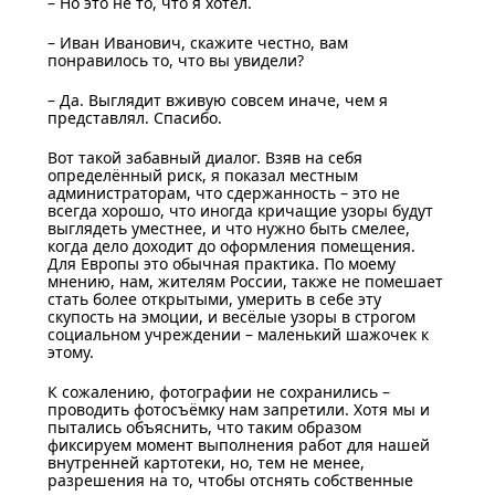
– Но это не то, что я хотел.
– Иван Иванович, скажите честно, вам
понравилось то, что вы увидели?
– Да. Выглядит вживую совсем иначе, чем я
представлял. Спасибо.
Вот такой забавный диалог. Взяв на себя
определённый риск, я показал местным
администраторам, что сдержанность – это не
всегда хорошо, что иногда кричащие узоры будут
выглядеть уместнее, и что нужно быть смелее,
когда дело доходит до оформления помещения.
Для Европы это обычная практика. По моему
мнению, нам, жителям России, также не помешает
стать более открытыми, умерить в себе эту
скупость на эмоции, и весёлые узоры в строгом
социальном учреждении – маленький шажочек к
этому.
К сожалению, фотографии не сохранились –
проводить фотосъёмку нам запретили. Хотя мы и
пытались объяснить, что таким образом
фиксируем момент выполнения работ для нашей
внутренней картотеки, но, тем не менее,
разрешения на то, чтобы отснять собственные