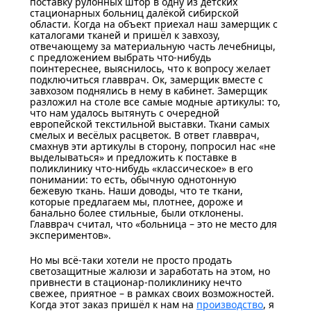
поставку рулонных штор в одну из детских
стационарных больниц далёкой сибирской
области. Когда на объект приехал наш замерщик с
каталогами тканей и пришёл к завхозу,
отвечающему за материальную часть лечебницы,
с предложением выбрать что-нибудь
поинтереснее, выяснилось, что к вопросу желает
подключиться главврач. Ок, замерщик вместе с
завхозом поднялись в нему в кабинет. Замерщик
разложил на столе все самые модные артикулы: то,
что нам удалось вытянуть с очередной
европейской текстильной выставки. Ткани самых
смелых и весёлых расцветок. В ответ главврач,
смахнув эти артикулы в сторону, попросил нас «не
выделываться» и предложить к поставке в
поликлинику что-нибудь «классическое» в его
понимании: то есть, обычную однотонную
бежевую ткань. Наши доводы, что те ткани,
которые предлагаем мы, плотнее, дороже и
банально более стильные, были отклонены.
Главврач считал, что «больница – это не место для
экспериментов».
Но мы всё-таки хотели не просто продать
светозащитные жалюзи и заработать на этом, но
привнести в стационар-поликлинику нечто
свежее, приятное – в рамках своих возможностей.
Когда этот заказ пришёл к нам на
производство
, я