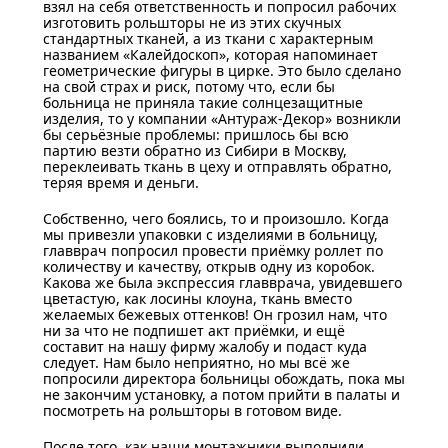
взял на себя ответственность и попросил рабочих
изготовить рольшторы не из этих скучных
стандартных тканей, а из ткани с характерным
названием «Калейдоскоп», которая напоминает
геометрические фигуры в цирке. Это было сделано
на свой страх и риск, потому что, если бы
больница не приняла такие солнцезащитные
изделия, то у компании «Антураж-Декор» возникли
бы серьёзные проблемы: пришлось бы всю
партию везти обратно из Сибири в Москву,
переклеивать ткань в цеху и отправлять обратно,
теряя время и деньги.
Собственно, чего боялись, то и произошло. Когда
мы привезли упаковки с изделиями в больницу,
главврач попросил провести приёмку роллет по
количеству и качеству, открыв одну из коробок.
Какова же была экспрессия главврача, увидевшего
цветастую, как лосины клоуна, ткань вместо
желаемых бежевых оттенков! Он грозил нам, что
ни за что не подпишет акт приёмки, и ещё
составит на нашу фирму жалобу и подаст куда
следует. Нам было неприятно, но мы всё же
попросили директора больницы обождать, пока мы
не закончим установку, а потом прийти в палаты и
посмотреть на рольшторы в готовом виде.
После того, как наши монтажники выполнили