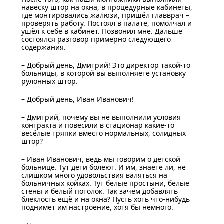
навеску штор на окна, в процедурные кабинеты,
где монтировались жалюзи, пришёл главврач –
проверять работу. Постоял в палате, помолчал и
ушёл к себе в кабинет. Позвонил мне. Дальше
состоялся разговор примерно следующего
содержания.
– Добрый день, Дмитрий! Это директор такой-то
больницы, в которой вы выполняете установку
рулонных штор.
– Добрый день, Иван Иванович!
– Дмитрий, почему вы не выполнили условия
контракта и повесили в стационар какие-то
весёлые тряпки вместо нормальных, солидных
штор?
– Иван Иванович, ведь мы говорим о детской
больнице. Тут дети болеют. И им, знаете ли, не
слишком много удовольствия валяться на
больничных койках. Тут белые простыни, белые
стены и белый потолок. Так зачем добавлять
блеклость ещё и на окна? Пусть хоть что-нибудь
поднимет им настроение, хотя бы немного.