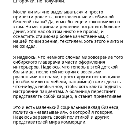
шторочки, не получили.
Могли ли мы «не выделываться» и просто
привезти роллеты, изготовленные из обычной
бежевой ткани? Да, и мы бы ещё и сэкономили на
этом. Но мы приняли решение потратить больше
денег, хотя нас об этом никто не просил, и
оснастить стационар более качественным, с
нашей точки зрения, текстилем, хоть этого никто и
не ожидал.
Я надеюсь, что немного сломал мировозрение того
сибирского главврача в части оформления
интерьеров. Надеюсь, что теперь в этой детской
больнице, после той истории с весёлыми
рулонными шторами, просят других поставщиков
(по обоям или по мебели, например) тоже сделать
что-нибудь необычное, чтобы хоть как-то поднять
настроение пациентам. А больница перестанет
представлять собой карцер, а станет приветливее.
Это и есть маленький социальный вклад бизнеса,
политика «навязывания», о которой я говорил.
Надеюсь заразить своей политикой и других
представителей мира коммерции.