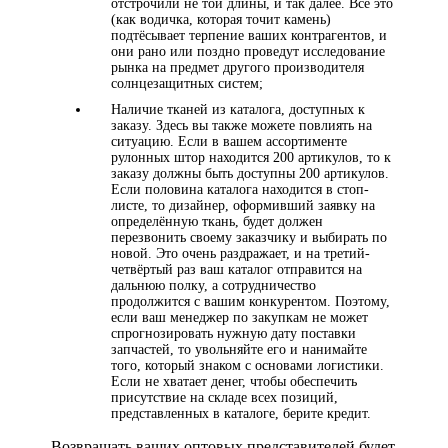
отстрочили не той длины, и так далее. Всё это
(как водичка, которая точит камень)
подтёсывает терпение ваших контрагентов, и
они рано или поздно проведут исследование
рынка на предмет другого производителя
солнцезащитных систем;
Наличие тканей из каталога, доступных к
заказу. Здесь вы также можете повлиять на
ситуацию. Если в вашем ассортименте
рулонных штор находится 200 артикулов, то к
заказу должны быть доступны 200 артикулов.
Если половина каталога находится в стоп-
листе, то дизайнер, оформивший заявку на
определённую ткань, будет должен
перезвонить своему заказчику и выбирать по
новой. Это очень раздражает, и на третий-
четвёртый раз ваш каталог отправится на
дальнюю полку, а сотрудничество
продолжится с вашим конкурентом. Поэтому,
если ваш менеджер по закупкам не может
спрогнозировать нужную дату поставки
запчастей, то увольняйте его и нанимайте
того, который знаком с основами логистики.
Если не хватает денег, чтобы обеспечить
присутствие на складе всех позиций,
представленных в каталоге, берите кредит.
Возвращать ваших оптовых представителей будет