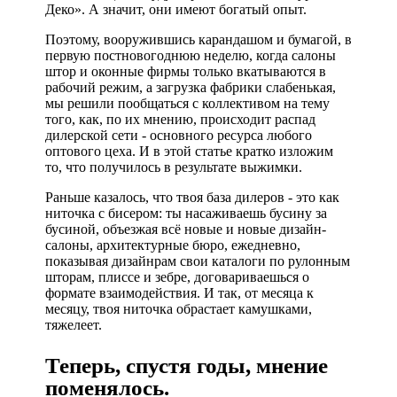
Деко». А значит, они имеют богатый опыт.
Поэтому, вооружившись карандашом и бумагой, в
первую постновогоднюю неделю, когда салоны
штор и оконные фирмы только вкатываются в
рабочий режим, а загрузка фабрики слабенькая,
мы решили пообщаться с коллективом на тему
того, как, по их мнению, происходит распад
дилерской сети - основного ресурса любого
оптового цеха. И в этой статье кратко изложим
то, что получилось в результате выжимки.
Раньше казалось, что твоя база дилеров - это как
ниточка с бисером: ты насаживаешь бусину за
бусиной, объезжая всё новые и новые дизайн-
салоны, архитектурные бюро, ежедневно,
показывая дизайнрам свои каталоги по рулонным
шторам, плиссе и зебре, договариваешься о
формате взаимодействия. И так, от месяца к
месяцу, твоя ниточка обрастает камушками,
тяжелеет.
Теперь, спустя годы, мнение
поменялось.