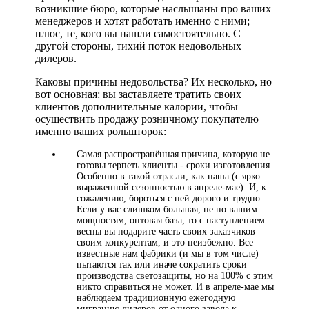
возникшие бюро, которые наслышаны про ваших
менеджеров и хотят работать именно с ними;
плюс, те, кого вы нашли самостоятельно. С
другой стороны, тихий поток недовольных
дилеров.
Каковы причины недовольства? Их несколько, но
вот основная: вы заставляете тратить своих
клиентов дополнительные калории, чтобы
осуществить продажу розничному покупателю
именно ваших рольшторок:
Самая распространённая причина, которую не
готовы терпеть клиенты - сроки изготовления.
Особенно в такой отрасли, как наша (с ярко
выраженной сезонностью в апреле-мае). И, к
сожалению, бороться с ней дорого и трудно.
Если у вас слишком большая, не по вашим
мощностям, оптовая база, то с наступлением
весны вы подарите часть своих заказчиков
своим конкурентам, и это неизбежно. Все
известные нам фабрики (и мы в том числе)
пытаются так или иначе сократить сроки
производства светозащиты, но на 100% с этим
никто справиться не может. И в апреле-мае мы
наблюдаем традиционную ежегодную
миграцию дилеров от одного завода к