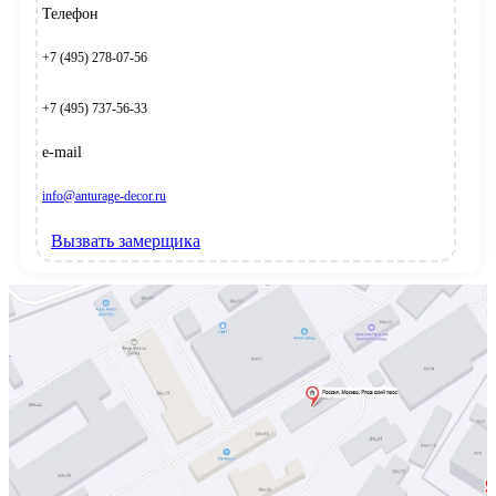
Телефон
+7 (495) 278-07-56
+7 (495) 737-56-33
e-mail
info@anturage-decor.ru
Вызвать замерщика