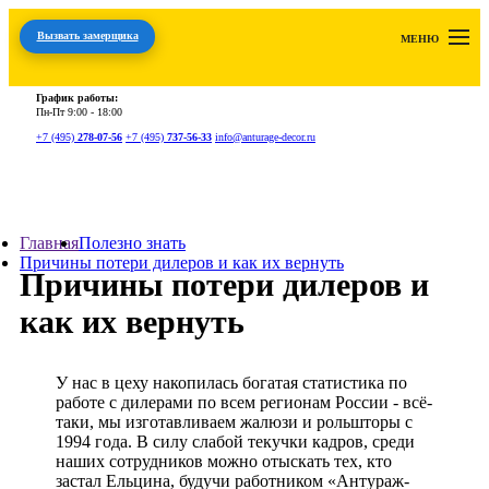
Вызвать замерщика
МЕНЮ
График работы:
Пн-Пт
9:00 - 18:00
+7 (495)
278-07-56
+7 (495)
737-56-33
info@anturage-decor.ru
Главная
Полезно знать
Причины потери дилеров и как их вернуть
Причины потери дилеров и
как их вернуть
У нас в цеху накопилась богатая статистика по
работе с дилерами по всем регионам России - всё-
таки, мы изготавливаем жалюзи и рольшторы с
1994 года. В силу слабой текучки кадров, среди
наших сотрудников можно отыскать тех, кто
застал Ельцина, будучи работником «Антураж-