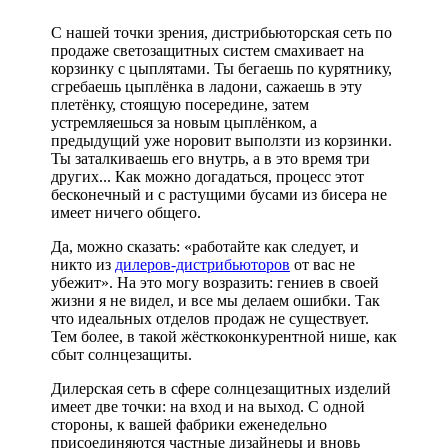
С нашей точки зрения, дистрибьюторская сеть по
продаже светозащитных систем смахивает на
корзинку с цыплятами. Ты бегаешь по курятнику,
сгребаешь цыплёнка в ладони, сажаешь в эту
плетёнку, стоящую посередине, затем
устремляешься за новым цыплёнком, а
предыдущий уже норовит выползти из корзинки.
Ты заталкиваешь его внутрь, а в это время три
других... Как можно догадаться, процесс этот
бесконечный и с растущими бусами из бисера не
имеет ничего общего.
Да, можно сказать: «работайте как следует, и
никто из
дилеров-дистрибьюторов
от вас не
убежит». На это могу возразить: гениев в своей
жизни я не видел, и все мы делаем ошибки. Так
что идеальных отделов продаж не существует.
Тем более, в такой жёсткоконкурентной нише, как
сбыт солнцезащиты.
Дилерская сеть в сфере солнцезащитных изделий
имеет две точки: на вход и на выход. С одной
стороны, к вашей фабрики еженедельно
присоединяются частные дизайнеры и вновь