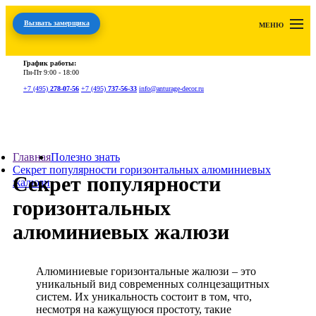
Вызвать замерщика
МЕНЮ
График работы:
Пн-Пт
9:00 - 18:00
+7 (495)
278-07-56
+7 (495)
737-56-33
info@anturage-decor.ru
Главная
Полезно знать
Секрет популярности горизонтальных алюминиевых
Секрет популярности
жалюзи
горизонтальных
алюминиевых жалюзи
Алюминиевые горизонтальные жалюзи – это
уникальный вид современных солнцезащитных
систем. Их уникальность состоит в том, что,
несмотря на кажущуюся простоту, такие