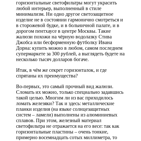
горизонтальные светофильтры могут украсить
любой интерьер, выполненный в стиле
минимализм. Ни одно другое светозащитное
изделие не в состоянии гармонично смотреться и
в сторожевой будке, и в больничной палате, и в
дорогом пентхаусе в центре Москвы. Такие
жалюзи похожи на чёрную водолазку Стива
Джобса или бесформенную футболку Ивана
Дорна: купить можно в любом, самом последнем
супермаркете за 300 рублей, а выглядеть будете на
несколько тысяч долларов богаче.
Итак, в чём же секрет горизонталок, и где
спрятаны их преимущества?
Во-первых, это самый прочный вид жалюзи.
Сломать их можно, только специально задавшись
такой целью. Многим ли из вас приходилось
ломать железяки? Так и здесь: металлические
планки изделия (на языке солнцезащитных
систем – ламели) выполнены из алюминиевых
сплавов. При этом, железный материал
светофильтра не отражается на его весе: так как
горизонтальные пластины – очень тонкие,
примерно восемнадцать сотых миллиметра, то