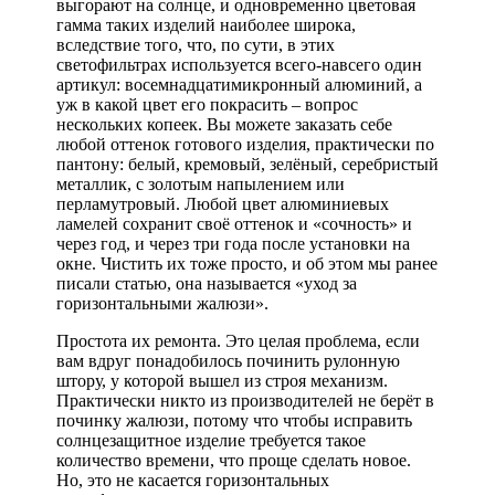
выгорают на солнце, и одновременно цветовая
гамма таких изделий наиболее широка,
вследствие того, что, по сути, в этих
светофильтрах используется всего-навсего один
артикул: восемнадцатимикронный алюминий, а
уж в какой цвет его покрасить – вопрос
нескольких копеек. Вы можете заказать себе
любой оттенок готового изделия, практически по
пантону: белый, кремовый, зелёный, серебристый
металлик, с золотым напылением или
перламутровый. Любой цвет алюминиевых
ламелей сохранит своё оттенок и «сочность» и
через год, и через три года после установки на
окне. Чистить их тоже просто, и об этом мы ранее
писали статью, она называется «уход за
горизонтальными жалюзи».
Простота их ремонта. Это целая проблема, если
вам вдруг понадобилось починить рулонную
штору, у которой вышел из строя механизм.
Практически никто из производителей не берёт в
починку жалюзи, потому что чтобы исправить
солнцезащитное изделие требуется такое
количество времени, что проще сделать новое.
Но, это не касается горизонтальных