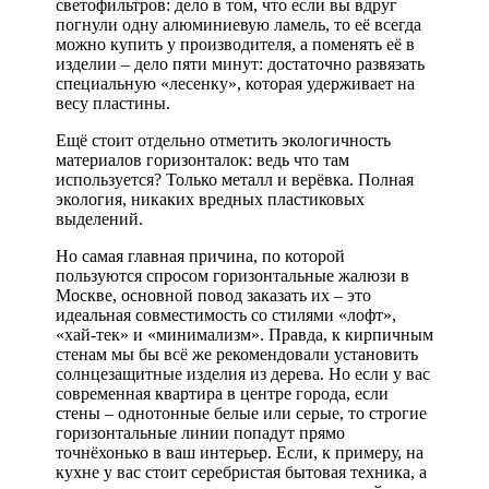
светофильтров: дело в том, что если вы вдруг
погнули одну алюминиевую ламель, то её всегда
можно купить у производителя, а поменять её в
изделии – дело пяти минут: достаточно развязать
специальную «лесенку», которая удерживает на
весу пластины.
Ещё стоит отдельно отметить экологичность
материалов горизонталок: ведь что там
используется? Только металл и верёвка. Полная
экология, никаких вредных пластиковых
выделений.
Но самая главная причина, по которой
пользуются спросом горизонтальные жалюзи в
Москве, основной повод заказать их – это
идеальная совместимость со стилями «лофт»,
«хай-тек» и «минимализм». Правда, к кирпичным
стенам мы бы всё же рекомендовали установить
солнцезащитные изделия из дерева. Но если у вас
современная квартира в центре города, если
стены – однотонные белые или серые, то строгие
горизонтальные линии попадут прямо
точнёхонько в ваш интерьер. Если, к примеру, на
кухне у вас стоит серебристая бытовая техника, а