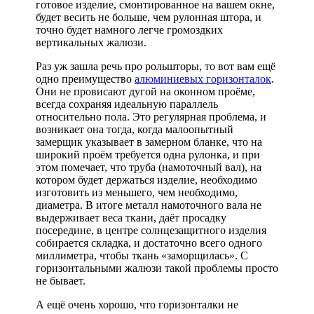
готовое изделие, смонтированное на вашем окне,
будет весить не больше, чем рулонная штора, и
точно будет намного легче громоздких
вертикальных жалюзи.
Раз уж зашла речь про рольшторы, то вот вам ещё
одно преимущество
алюминиевых горизонталок
.
Они не провисают дугой на оконном проёме,
всегда сохраняя идеальную параллель
относительно пола. Это регулярная проблема, и
возникает она тогда, когда малоопытный
замерщик указывает в замерном бланке, что на
широкий проём требуется одна рулонка, и при
этом помечает, что труба (намоточный вал), на
котором будет держаться изделие, необходимо
изготовить из меньшего, чем необходимо,
диаметра. В итоге металл намоточного вала не
выдерживает веса ткани, даёт просадку
посередине, в центре солнцезащитного изделия
собирается складка, и достаточно всего одного
миллиметра, чтобы ткань «заморщилась». С
горизонтальными жалюзи такой проблемы просто
не бывает.
А ещё очень хорошо, что горизонталки не