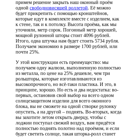
примем решение закрыть наш оконный проём
одной
свободновисящей роллетой
. Её можно
будет прикрепить с помощью кронштейнов,
которые идут в комплекте вместе с изделием, как
к стене, так и к потолку. Высота проёма, как мы
уточняли, метр сорок. Погонный метр хорошей,
мощной рулонной шторы стоит 4096 рублей.
Итого, одна штучка нам будет стоить 5734 рубля.
Получаем экономию в размере 1700 рублей, или
почти 25%.
У этой конструкции есть преимущество: мы
получаем одну жалюзи, выполненную полностью
из металла, по цене на 25% дешевле, чем три
рольшторы, которые изготавливаются из
высокопрочного, но всё-таки пластика. И это, в
принципе, хорошо. Но есть и два недостатка: во-
первых, остановив свой выбор на всего одном
солнцезащитном изделии для всего оконного
блока, вы не сможете на одной створке рулонку
опустить, а на другой – поднять. Во-вторых, когда
вы захотите летом открыть дверцу, чтобы с
лоджии поступал свежий воздух, вам придётся
полностью поднять полотно над проёмом, и если
будет светить солнце, такая шторка-ролл станет