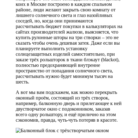
коих в Москве построено в каждом спальном
районе, люди желают закрыть свою комнату от
лишнего солнечного света и глаз назойливых
соседей, но, когда они принимаются
рассчитывать бюджет покупки в калькуляторах на
сайтах производителей жалюзи, выясняется, что
купить рулонные шторы на три створки – это не
сказать чтобы очень дешевая затея. Даже если вы
планируете выполнить установку
солнцезащитных изделий самостоятельно, при
заказе трёх рольшторок в ткани блэкаут (blackot),
полностью предохраняющей внутренне
пространство от попадания солнечного света,
рассчитывать нужно будет минимум тысяч на
шесть.
А вот мы вам подскажем, как можно перекрыть
оконный проём, состоящий из трёх створок,
например, балконную дверь и прилегающее к ней
двустворчатое окно с подоконником, заказав
всего одну рольштору, и ещё прилично на этом
сэкономив, правда, чуть-чуть потеряв в красоте.