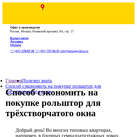
Офис и производство
Россия, Москва, Рязанский проспект, 8А, стр. 27
Калькулятор
Доставка
Оплата
+7 (495)
278-07-56
+7 (495)
737-56-33
info@anturage-decor.ru
Главная
Полезно знать
Способ сэкономить на покупке рольштор для
Способ сэкономить на
трёхстворчатого окна
покупке рольштор для
трёхстворчатого окна
Добрый день! Во многих типовых квартирах,
например, в блочных семнадцатиэтажных домах,