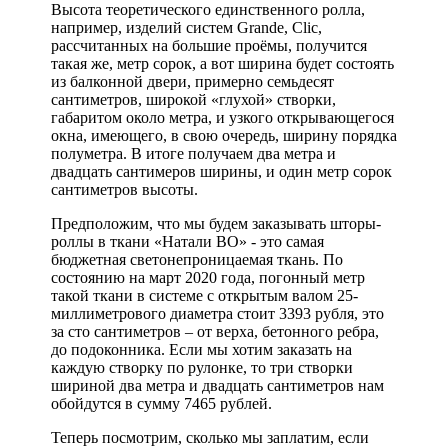
Высота теоретического единственного ролла,
например, изделий систем Grande, Clic,
рассчитанных на большие проёмы, получится
такая же, метр сорок, а вот ширина будет состоять
из балконной двери, примерно семьдесят
сантиметров, широкой «глухой» створки,
габаритом около метра, и узкого открывающегося
окна, имеющего, в свою очередь, ширину порядка
полуметра. В итоге получаем два метра и
двадцать сантимеров ширины, и один метр сорок
сантиметров высоты.
Предположим, что мы будем заказывать шторы-
роллы в ткани «Натали ВО» - это самая
бюджетная светонепроницаемая ткань. По
состоянию на март 2020 года, погонный метр
такой ткани в системе с открытым валом 25-
миллиметрового диаметра стоит 3393 рубля, это
за сто сантиметров – от верха, бетонного ребра,
до подоконника. Если мы хотим заказать на
каждую створку по рулонке, то три створки
шириной два метра и двадцать сантиметров нам
обойдутся в сумму 7465 рублей.
Теперь посмотрим, сколько мы заплатим, если