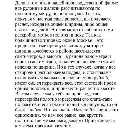
Дело в том, что в нашей производственной фирме
все рулонные жалюзи рассчитываются по
погонному метру, не по площади. То есть,
покупая у нас тканевые роллеты, вы получаете
расчёт, исходя из общей ширины, либо общей
высоты изделий. Это связанно с особенностями
раскройки мотков полотен в цеху. Так как
большинство типовых окон в Москве – это
продолговатые прямоугольники, у которых
ширина колеблется в районе шестидесяти
сантиметров, а высота – в районе одно метра и
сорока сантиметров, то конечно, дешевле считать
изделия по ширине. Но в тех случаях, когда у вас
створочки расположены подряд, и стоит задача
сэкономить максимальное количество рублей,
имеет смысл перекрыть весь этот световой проём
одним полотном, и произвести расчёт по высоте
В этом случае мы у себя на производстве
перевернём полотно и разрежем его опять-таки
по высоте, и если бы на ткани был рисунок, то он
бы лёг набок. Но так ткань «Натали блэкаут» - это
однотонник, то нам всё равно, как крутить
полотно. Где же мы выгадываем? Приготовьтесь
к математическим расчётам.