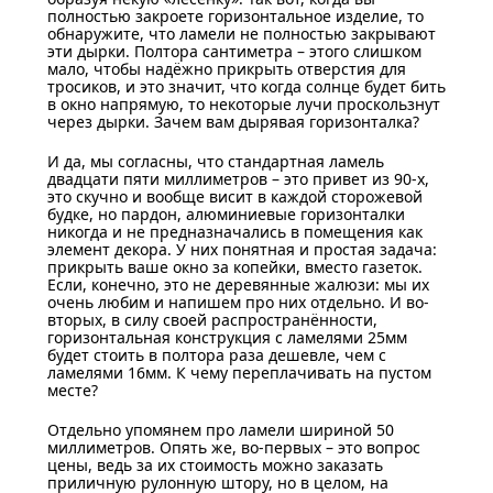
полностью закроете горизонтальное изделие, то
обнаружите, что ламели не полностью закрывают
эти дырки. Полтора сантиметра – этого слишком
мало, чтобы надёжно прикрыть отверстия для
тросиков, и это значит, что когда солнце будет бить
в окно напрямую, то некоторые лучи проскользнут
через дырки. Зачем вам дырявая горизонталка?
И да, мы согласны, что стандартная ламель
двадцати пяти миллиметров – это привет из 90-х,
это скучно и вообще висит в каждой сторожевой
будке, но пардон, алюминиевые горизонталки
никогда и не предназначались в помещения как
элемент декора. У них понятная и простая задача:
прикрыть ваше окно за копейки, вместо газеток.
Если, конечно, это не деревянные жалюзи: мы их
очень любим и напишем про них отдельно. И во-
вторых, в силу своей распространённости,
горизонтальная конструкция с ламелями 25мм
будет стоить в полтора раза дешевле, чем с
ламелями 16мм. К чему переплачивать на пустом
месте?
Отдельно упомянем про ламели шириной 50
миллиметров. Опять же, во-первых – это вопрос
цены, ведь за их стоимость можно заказать
приличную рулонную штору, но в целом, на