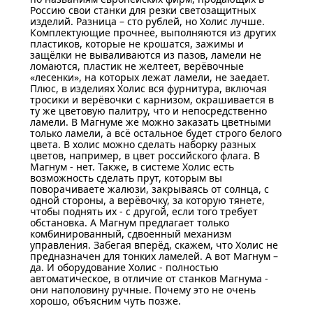
Россию свои станки для резки светозащитных
изделий. Разница – сто рублей, но Холис лучше.
Комплектующие прочнее, выполняются из других
пластиков, которые не крошатся, зажимы и
защёлки не вываливаются из пазов, ламели не
ломаются, пластик не желтеет, верёвочные
«лесенки», на которых лежат ламели, не заедает.
Плюс, в изделиях Холис вся фурнитура, включая
тросики и верёвочки с карнизом, окрашивается в
ту же цветовую палитру, что и непосредственно
ламели. В Магнуме же можно заказать цветными
только ламели, а всё остальное будет строго белого
цвета. В холис можно сделать наборку разных
цветов, например, в цвет российского флага. В
Магнум - нет. Также, в системе Холис есть
возможность сделать прут, которым вы
поворачиваете жалюзи, закрываясь от солнца, с
одной стороны, а верёвочку, за которую тянете,
чтобы поднять их - с другой, если того требует
обстановка. А Магнум предлагает только
комбинированный, сдвоенный механизм
управления. Забегая вперёд, скажем, что Холис не
предназначен для тонких ламелей. А вот Магнум –
да. И оборудование Холис - полностью
автоматическое, в отличие от станков Магнума -
они наполовину ручные. Почему это не очень
хорошо, объясним чуть позже.