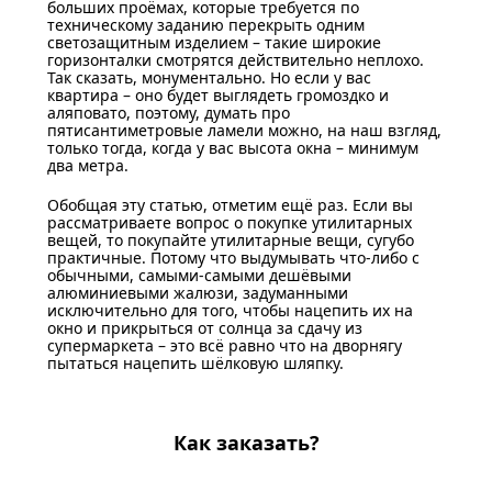
больших проёмах, которые требуется по
техническому заданию перекрыть одним
светозащитным изделием – такие широкие
горизонталки смотрятся действительно неплохо.
Так сказать, монументально. Но если у вас
квартира – оно будет выглядеть громоздко и
аляповато, поэтому, думать про
пятисантиметровые ламели можно, на наш взгляд,
только тогда, когда у вас высота окна – минимум
два метра.
Обобщая эту статью, отметим ещё раз. Если вы
рассматриваете вопрос о покупке утилитарных
вещей, то покупайте утилитарные вещи, сугубо
практичные. Потому что выдумывать что-либо с
обычными, самыми-самыми дешёвыми
алюминиевыми жалюзи, задуманными
исключительно для того, чтобы нацепить их на
окно и прикрыться от солнца за сдачу из
супермаркета – это всё равно что на дворнягу
пытаться нацепить шёлковую шляпку.
Как заказать?