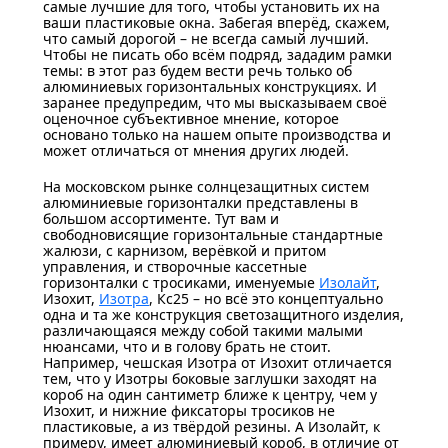
самые лучшие для того, чтобы установить их на
ваши пластиковые окна. Забегая вперёд, скажем,
что самый дорогой – не всегда самый лучший.
Чтобы не писать обо всём подряд, зададим рамки
темы: в этот раз будем вести речь только об
алюминиевых горизонтальных конструкциях. И
заранее предупредим, что мы высказываем своё
оценочное субъективное мнение, которое
основано только на нашем опыте производства и
может отличаться от мнения других людей.
На московском рынке солнцезащитных систем
алюминиевые горизонталки представлены в
большом ассортименте. Тут вам и
свободновисящие горизонтальные стандартные
жалюзи, с карнизом, верёвкой и притом
управления, и створочные кассетные
горизонталки с тросиками, именуемые
Изолайт
,
Изохит,
Изотра
, Кс25 – но всё это концептуально
одна и та же конструкция светозащитного изделия,
различающаяся между собой такими малыми
нюансами, что и в голову брать не стоит.
Например, чешская Изотра от Изохит отличается
тем, что у Изотры боковые заглушки заходят на
короб на один сантиметр ближе к центру, чем у
Изохит, и нижние фиксаторы тросиков не
пластиковые, а из твёрдой резины. А Изолайт, к
примеру, имеет алюминиевый короб, в отличие от