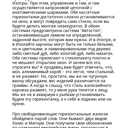
Изотры. При этом, управление и там, и там
осуществляется капроновой цепочкой с
анатомическими шариками. Обе кассетные
горизонталки достаточно сложно устанавливаются
на окно, и могут повредить само стекло, если вы
будете делать монтаж неаккуратно. В обеих
системах предусмотрена система "Автостоп",
останавливающая ламели на определённой,
заданной высоте, которая вам нужна. И в Изотре, и
в Изолайте карнизы могут быть не только белыми,
но и цветными, и ламинированными под дерево:
либо светлый дуб, либо золотой дуб, либо махагон.
Обе системы прилегают к стеклопакету плотно и
не мешают открытию окон. И зачем всё это,
спросите вы? А продавец вам будет отвечать, что,
мол, алюминивый короб – это легче, чем стальной,
и не ржавеет. Но, простите, мы же не чугунную
ванну обсуждаем, вес изделий различается на
граммы. А когда я слышу, что сталь жалюзийного
карниза ржавеет, то у меня рука тянется к лицу.
Мы же не в аквариум к рыбкам устанавливать
будем эту горизонталку, а к себе в лоджию или на
кухню.
Про свободновисящие горизонтальные жалюзи
обойдёмся парой слов. Они бывают двух видов:
Холис и Магнум. Они получили свои обозначения
по названиям европейских фирм, продающих в