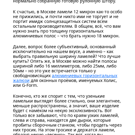
нормально собранную готовую рулонную штору.
К счастью, в Москве ламели 12 микрон как-то особо
не прижились, и почти никто ими не торгует и не
портит имидж солнцезащитных систем всем
остальным производителям. В общем, всё, что вам
нужно знать про толщину горизонтальных
алюминиевых полос – что брать нужно 18 микрон.
Далее, вопрос более субъективный, основанный
исключительно на нашем вкусе, а именно – как
выбрать правильную ширину ламелей? Что лучше
купить? Опять же, в Москве можно найти полосы
шириной либо 16 миллиметров, либо 25мм, либо
50мм – но это уже встречается только у
свободновисящих
алюминиевых горизонтальных
жалюзи
для оконных проёмов, именуемых Холис,
или G-Form.
Конечно, кто же спорит с тем, что узенькие
ламельки выглядят более стильно, они элегантнее,
меньше распространены, а значит, ваше изделие
будет с намёком на некую эксклюзивность. Вот
только все забывают, что по краям узких ламелей,
слева и справа, находятся две дырки, которые
пробиты сборочным станком, чтобы продеть через
них тросик. На этом тросике и держатся ламели,
образуя некую «лесенку». Так вот, когда вы