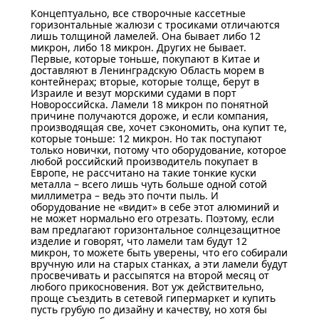
Концептуально, все створочные кассетные
горизонтальные жалюзи с тросиками отличаются
лишь толщиной ламелей. Она бывает либо 12
микрон, либо 18 микрон. Других не бывает.
Первые, которые тоньше, покупают в Китае и
доставляют в Ленинградскую Область морем в
контейнерах; вторые, которые толще, берут в
Израиле и везут морскими судами в порт
Новороссийска. Ламели 18 микрон по понятной
причине получаются дороже, и если компания,
производящая све, хочет сэкономить, она купит те,
которые тоньше: 12 микрон. Но так поступают
только новички, потому что оборудование, которое
любой российский производитель покупает в
Европе, не рассчитано на такие тонкие куски
металла – всего лишь чуть больше одной сотой
миллиметра – ведь это почти пыль. И
оборудование не «видит» в себе этот алюминий и
не может нормально его отрезать. Поэтому, если
вам предлагают горизонтальное солнцезащитное
изделие и говорят, что ламели там будут 12
микрон, то можете быть уверены, что его собирали
вручную или на старых станках, а эти ламели будут
просвечивать и рассыпятся на второй месяц от
любого прикосновения. Вот уж действительно,
проще съездить в сетевой гипермаркет и купить
пусть грубую по дизайну и качеству, но хотя бы