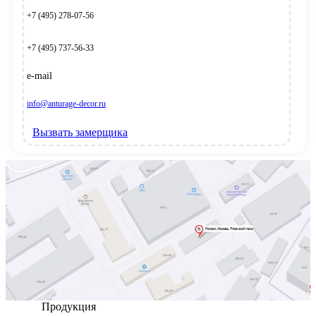
+7 (495) 278-07-56
+7 (495) 737-56-33
e-mail
info@anturage-decor.ru
Вызвать замерщика
Продукция