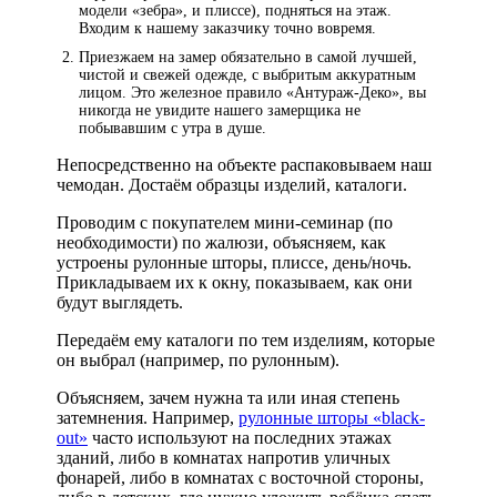
модели «зебра», и плиссе), подняться на этаж.
Входим к нашему заказчику точно вовремя.
Приезжаем на замер обязательно в самой лучшей,
чистой и свежей одежде, с выбритым аккуратным
лицом. Это железное правило «Антураж-Деко», вы
никогда не увидите нашего замерщика не
побывавшим с утра в душе.
Непосредственно на объекте распаковываем наш
чемодан. Достаём образцы изделий, каталоги.
Проводим с покупателем мини-семинар (по
необходимости) по жалюзи, объясняем, как
устроены рулонные шторы, плиссе, день/ночь.
Прикладываем их к окну, показываем, как они
будут выглядеть.
Передаём ему каталоги по тем изделиям, которые
он выбрал (например, по рулонным).
Объясняем, зачем нужна та или иная степень
затемнения. Например,
рулонные шторы «black-
out»
часто используют на последних этажах
зданий, либо в комнатах напротив уличных
фонарей, либо в комнатах с восточной стороны,