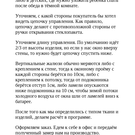
либо в детских, где нужно уложить ребёнка спать
после обеда в тёмной комнате.
Уточняем, с какой стороны покупатель бы хотел
видеть цепочку управления. Как правило,
цепочку делают с противоположной стороны от
ручки открывания стеклопакета.
Уточняем длину управления. По умолчанию идёт
2/3 от высоты изделия, но если у нас окно вверху
стены, то нужно будет цепочку спустить ниже.
Вертикальные жалюзи обычно меряются либо с
креплением к стене, тогда к оконному проёму с
каждой стороны берётся по 10см, либо с
креплением к потолку, тогда от подоконника
берётся отступ 1см, либо ламели опускаются
ниже подоконника на 10 см, чтобы зимой потоки
холодного воздуха от окна шли от ламелей вниз к
батарее.
После того как мы определились с типом ткани и
изделий, делаем расчёт в программе.
Оформляем заказ. Едем к себе в офис и передаём
полученный замер нам на производство.