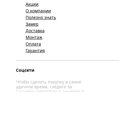
Акции
О компании
Полезно знать
Замер
Доставка
Монтаж
Оплата
Гарантия
Соцсети
Чтобы сделать покупку в самое
удачное время, следите за
нашими новостями и акциями в
соцсетях
Вконтакте
YouTube
WhatsApp
Политика конфиденциальности