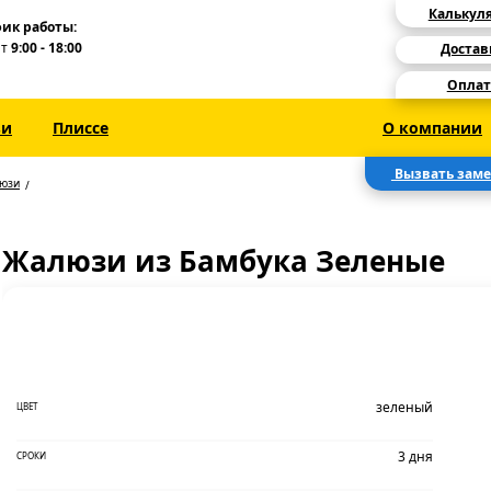
Калькул
ик работы:
Пт
9:00 - 18:00
Достав
Оплат
зи
Плиссе
О компании
Вызвать зам
люзи
Жалюзи из Бамбука Зеленые
зеленый
ЦВЕТ
3 дня
СРОКИ