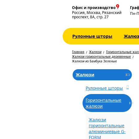
Офис и производство
Граф
Россия, Москва, Рязанский
Пн-
проспект, 8А, стр. 27
Рулонные шторы
Жалю
Главная
Жалюзи
Горизонтальные жа
Жалюзи горизонтальные деревянные
Жалюзи из Бамбука Зеленые
Жалюзи
Рулонные шторы
Горизонтальные
жалюзи
Жалюзи
горизонтальные
алюминиевые G-
FORM