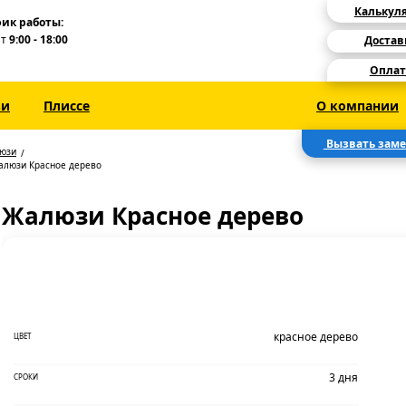
Калькул
ик работы:
Пт
9:00 - 18:00
Достав
Оплат
зи
Плиссе
О компании
Вызвать зам
люзи
алюзи Красное дерево
Жалюзи Красное дерево
красное дерево
ЦВЕТ
3 дня
СРОКИ