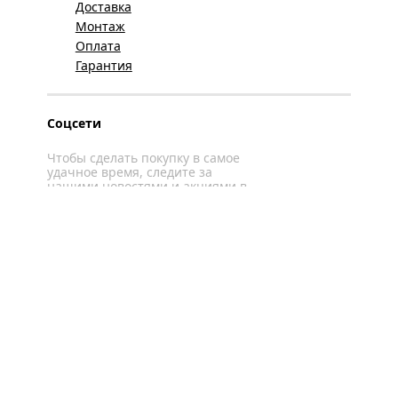
Доставка
Монтаж
Оплата
Гарантия
Соцсети
Чтобы сделать покупку в самое
удачное время, следите за
нашими новостями и акциями в
соцсетях
Вконтакте
YouTube
WhatsApp
Политика конфиденциальности
Карта сайта