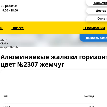
Калькул
ик работы:
Пт
9:00 - 18:00
Достав
Оплат
зи
Плиссе
О компании
Вызвать зам
люзи
FORM
 мм цвет №2307
Алюминиевые жалюзи горизонт
цвет №2307 жемчуг
жемчуг
ЦВЕТ
3 дня
СРОКИ