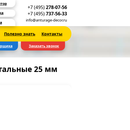
ятор
+7 (495)
278-07-56
+7 (495)
737-56-33
ка
info@anturage-decor.ru
а
Полезно знать
Контакты
ерщика
Заказать звонок
альные 25 мм