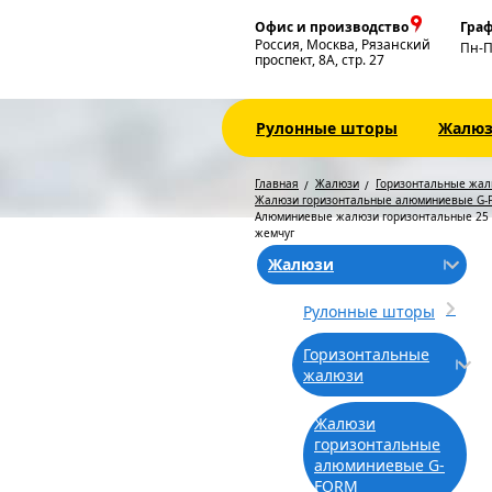
Офис и производство
Граф
Россия, Москва, Рязанский
Пн-
проспект, 8А, стр. 27
Рулонные шторы
Жалю
Главная
Жалюзи
Горизонтальные жа
Жалюзи горизонтальные алюминиевые G-
Алюминиевые жалюзи горизонтальные 25
жемчуг
Жалюзи
Рулонные шторы
Горизонтальные
жалюзи
Жалюзи
горизонтальные
алюминиевые G-
FORM