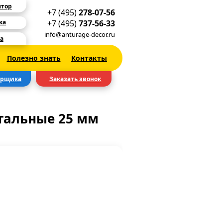
ятор
+7 (495)
278-07-56
+7 (495)
737-56-33
ка
info@anturage-decor.ru
а
Полезно знать
Контакты
ерщика
Заказать звонок
альные 25 мм