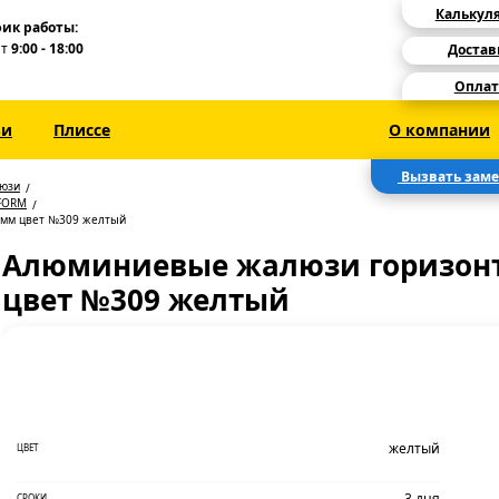
Калькул
ик работы:
Пт
9:00 - 18:00
Достав
Оплат
зи
Плиссе
О компании
Вызвать зам
люзи
FORM
 мм цвет №309 желтый
Алюминиевые жалюзи горизонт
цвет №309 желтый
желтый
ЦВЕТ
3 дня
СРОКИ