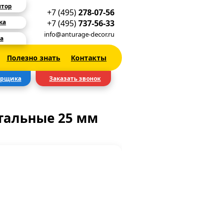
ятор
+7 (495)
278-07-56
+7 (495)
737-56-33
ка
info@anturage-decor.ru
а
Полезно знать
Контакты
ерщика
Заказать звонок
альные 25 мм