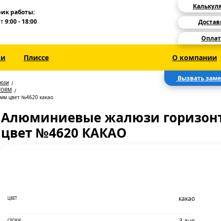
Калькул
ик работы:
Пт
9:00 - 18:00
Достав
Оплат
зи
Плиссе
О компании
Вызвать зам
люзи
FORM
мм цвет №4620 какао
Алюминиевые жалюзи горизонт
цвет №4620 КАКАО
какао
ЦВЕТ
3 дня
СРОКИ