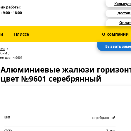
Калькул
ик работы:
Пт
9:00 - 18:00
Достав
Оплат
зи
Плиссе
О компании
Вызвать зам
люзи
FORM
 мм цвет №9601
Алюминиевые жалюзи горизонт
цвет №9601 серебрянный
серебрянный
ЦВЕТ
3 дня
СРОКИ