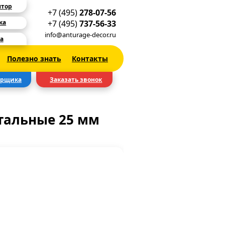
ятор
+7 (495)
278-07-56
+7 (495)
737-56-33
ка
info@anturage-decor.ru
а
Полезно знать
Контакты
ерщика
Заказать звонок
альные 25 мм