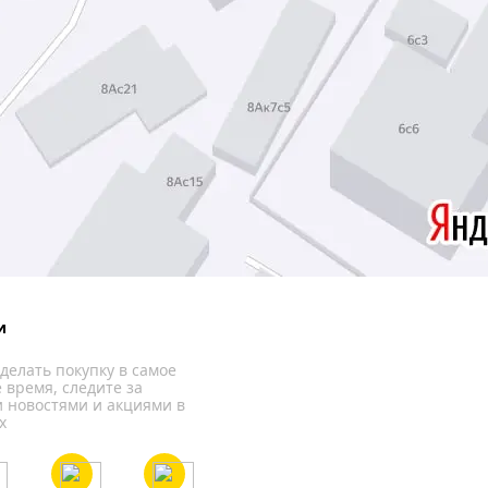
и
делать покупку в самое
 время, следите за
 новостями и акциями в
х