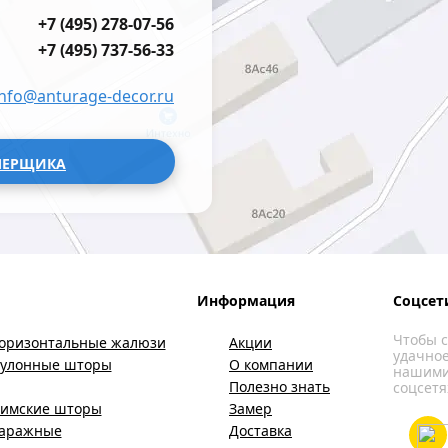
+7 (495) 278-07-56
+7 (495) 737-56-33
info@anturage-decor.ru
МЕРЩИКА
Информация
Соцсет
Чтобы с
оризонтальные жалюзи
Акции
удачное
Рулонные шторы
О компании
нашими
Полезно знать
соцсетя
имские шторы
Замер
Гаражные
Доставка