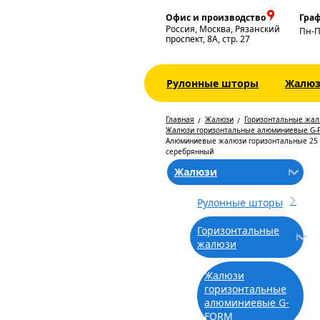
Офис и производство
Граф
Россия, Москва, Рязанский
Пн-
проспект, 8А, стр. 27
Рулонные шторы
Жалю
Главная
Жалюзи
Горизонтальные жа
Жалюзи горизонтальные алюминиевые G-
Алюминиевые жалюзи горизонтальные 25
серебрянный
Жалюзи
Рулонные шторы
Горизонтальные
жалюзи
Жалюзи
горизонтальные
алюминиевые G-
FORM