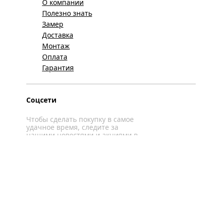
О компании
Полезно знать
Замер
Доставка
Монтаж
Оплата
Гарантия
Соцсети
Чтобы сделать покупку в самое
удачное время, следите за
нашими новостями и акциями в
соцсетях
Вконтакте
YouTube
WhatsApp
Политика конфиденциальности
Карта сайта