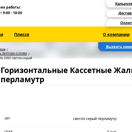
Калькул
ик работы:
Пт
9:00 - 18:00
Достав
Оплат
зи
Плиссе
О компании
Вызвать зам
люзи
на INTEGRA G-FORM
№ 2302 светло-серый
Горизонтальные Кассетные Жал
перламутр
светло-серый перламутр
ЦВЕТ
3 дня
СРОКИ