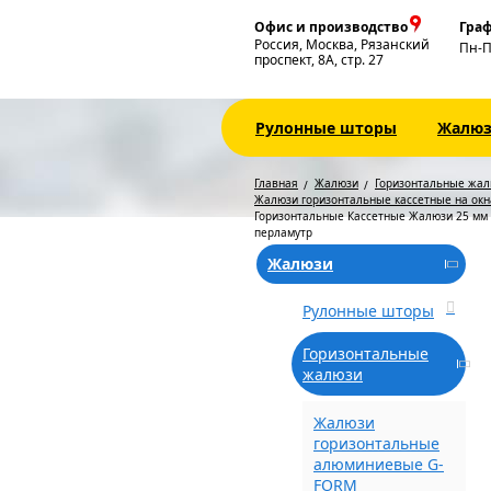
Офис и производство
Граф
Россия, Москва, Рязанский
Пн-
проспект, 8А, стр. 27
Рулонные шторы
Жалю
Главная
Жалюзи
Горизонтальные жа
Жалюзи горизонтальные кассетные на ок
Горизонтальные Кассетные Жалюзи 25 мм 
перламутр
Жалюзи
Рулонные шторы
Горизонтальные
жалюзи
Жалюзи
горизонтальные
алюминиевые G-
FORM