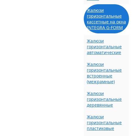
Жалюзи
горизонтальные
кассетные на окна
INTEGRA G-FORM
Жалюзи
горизонтальные
автоматические
Жалюзи
горизонтальные
встроенные
(межрамные)
Жалюзи
горизонтальные
деревянные
Жалюзи
горизонтальные
пластиковые