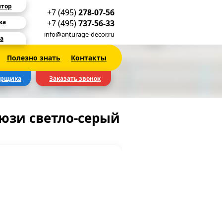
ятор
+7 (495)
278-07-56
+7 (495)
737-56-33
ка
info@anturage-decor.ru
а
Полезно знать
Контакты
ерщика
Заказать звонок
юзи светло-серый