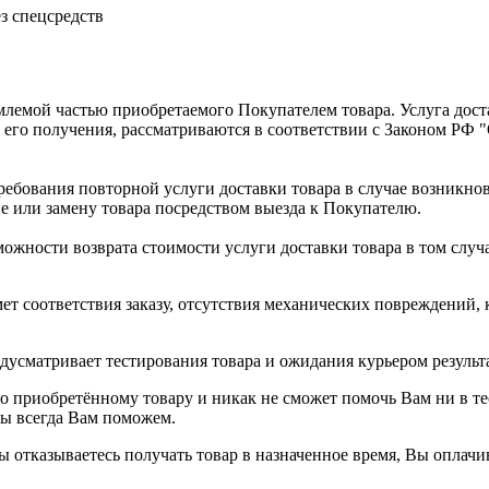
ез спецсредств
емлемой частью приобретаемого Покупателем товара. Услуга дост
 его получения, рассматриваются в соответствии с Законом РФ 
ребования повторной услуги доставки товара в случае возникн
е или замену товара посредством выезда к Покупателю.
жности возврата стоимости услуги доставки товара в том случае
мет соответствия заказу, отсутствия механических повреждений
дусматривает тестирования товара и ожидания курьером результ
 приобретённому товару и никак не сможет помочь Вам ни в тео
мы всегда Вам поможем.
отказываетесь получать товар в назначенное время, Вы оплачив