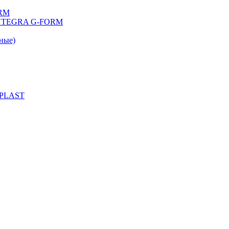
ORM
 INTEGRA G-FORM
ные)
 PLAST