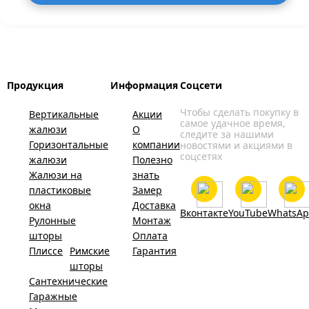
Продукция
Информация
Соцсети
Чтобы сделать покупку в
Вертикальные
Акции
самое удачное время,
жалюзи
О
следите за нашими
Горизонтальные
компании
новостями и акциями в
соцсетях
жалюзи
Полезно
Жалюзи на
знать
пластиковые
Замер
окна
Доставка
Вконтакте
YouTube
WhatsA
Рулонные
Монтаж
шторы
Оплата
Плиссе
Римские
Гарантия
шторы
Сантехнические
Гаражные