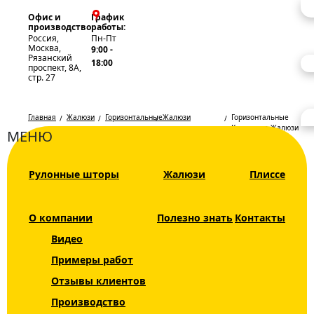
Офис и
График
производство
работы:
Россия,
Пн-Пт
Москва,
9:00 -
Рязанский
18:00
проспект, 8А,
стр. 27
Главная
Жалюзи
Горизонтальные
Жалюзи
Горизонтальные
жалюзи
горизонтальные
Кассетные Жалюзи
МЕНЮ
кассетные на окна
25 мм № 4020
INTEGRA G-
светло-кремовый
FORM
Горизонталь
Каталог
Рулонные шторы
Жалюзи
Плиссе
Кассетные
Жалюзи
Жалюзи 25
Рулонные шторы
О компании
Полезно знать
Контакты
мм № 4020
Видео
Горизонтальные
светло-
жалюзи
Примеры работ
кремовый
Отзывы клиентов
Жалюзи
горизонтальные
Производство
алюминиевые G-