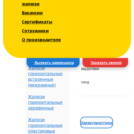
жалюзи
FORM
Вакансии
Жалюзи
Сертификаты
горизонтальные
кассетные на окна
ЦВЕТ
Сотрудники
INTEGRA G-FORM
О производителе
СРОКИ
Жалюзи
горизонтальные
автоматические
ДОСТАВКА
Вызвать замерщика
Заказать звонок
Жалюзи
ВИД ДОСТАВКИ
горизонтальные
встроенные
ГОРОД
(межрамные)
Жалюзи
горизонтальные
деревянные
Жалюзи
Характеристики
горизонтальные
пластиковые