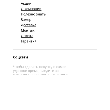
Акции
О компании
Полезно знать
Замер
Доставка
Монтаж
Оплата
Гарантия
Соцсети
Чтобы сделать покупку в самое
удачное время, следите за
нашими новостями и акциями в
соцсетях
Вконтакте
YouTube
WhatsApp
Политика конфиденциальности