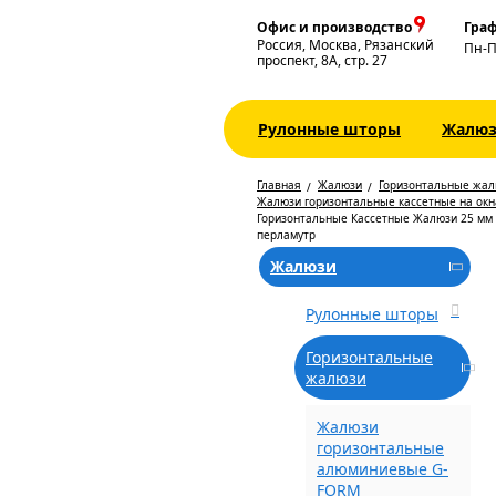
Офис и производство
Граф
Россия, Москва, Рязанский
Пн-
проспект, 8А, стр. 27
Рулонные шторы
Жалю
Главная
Жалюзи
Горизонтальные жа
Жалюзи горизонтальные кассетные на ок
Горизонтальные Кассетные Жалюзи 25 мм
перламутр
Жалюзи
Рулонные шторы
Горизонтальные
жалюзи
Жалюзи
горизонтальные
алюминиевые G-
FORM