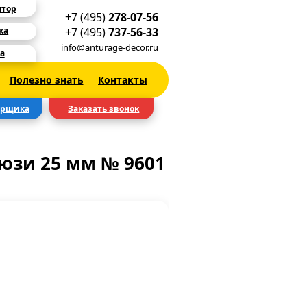
ятор
+7 (495)
278-07-56
+7 (495)
737-56-33
ка
info@anturage-decor.ru
а
Полезно знать
Контакты
ерщика
Заказать звонок
юзи 25 мм № 9601