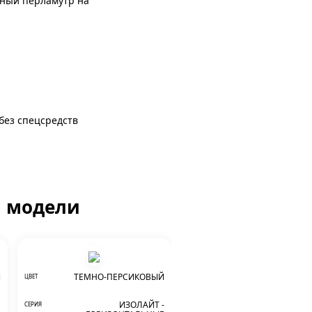
яный перламутр на
 без спецсредств
й модели
Й
ТЕМНО-ПЕРСИКОВЫЙ
ЦВЕТ
Е
ИЗОЛАЙТ -
СЕРИЯ