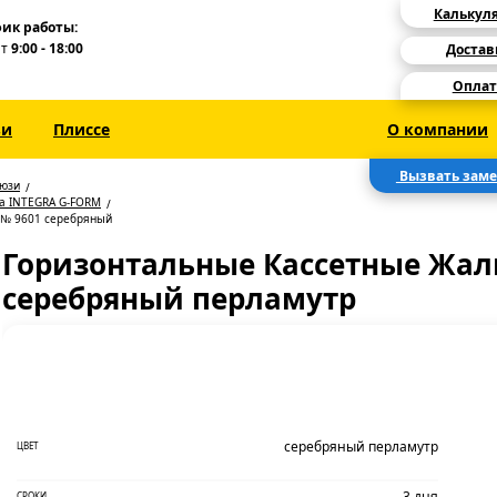
Калькул
ик работы:
Пт
9:00 - 18:00
Достав
Оплат
зи
Плиссе
О компании
Вызвать зам
люзи
на INTEGRA G-FORM
 № 9601 серебряный
Горизонтальные Кассетные Жал
серебряный перламутр
серебряный перламутр
ЦВЕТ
3 дня
СРОКИ