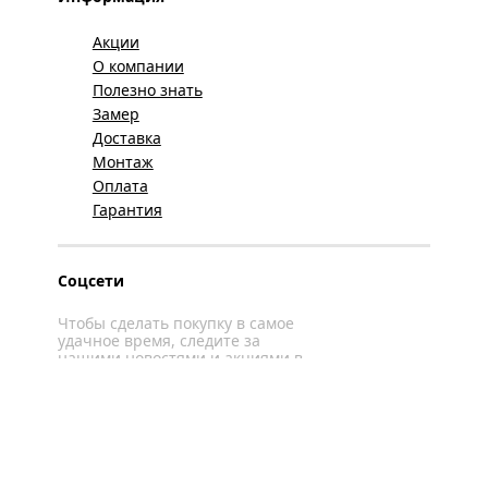
Акции
О компании
Полезно знать
Замер
Доставка
Монтаж
Оплата
Гарантия
Соцсети
Чтобы сделать покупку в самое
удачное время, следите за
нашими новостями и акциями в
соцсетях
Вконтакте
YouTube
WhatsApp