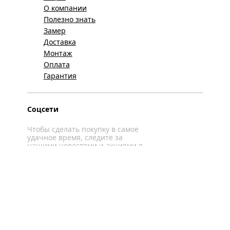
О компании
Полезно знать
Замер
Доставка
Монтаж
Оплата
Гарантия
Соцсети
Чтобы сделать покупку в самое
удачное время, следите за
нашими новостями и акциями в
соцсетях
Вконтакте
YouTube
WhatsApp
Политика конфиденциальности
Карта сайта