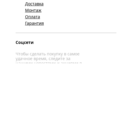
Доставка
Монтаж
Оплата
Гарантия
Соцсети
Чтобы сделать покупку в самое
удачное время, следите за
нашими новостями и акциями в
соцсетях
Вконтакте
YouTube
WhatsApp
Политика конфиденциальности
Карта сайта