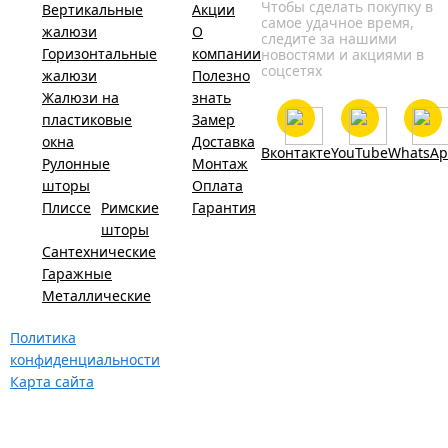
Чтобы сделать покупку в
Вертикальные
Акции
самое удачное время,
жалюзи
О
следите за нашими
Горизонтальные
компании
новостями и акциями в
соцсетях
жалюзи
Полезно
Жалюзи на
знать
пластиковые
Замер
окна
Доставка
Вконтакте
YouTube
WhatsA
Рулонные
Монтаж
шторы
Оплата
Плиссе
Римские
Гарантия
шторы
Сантехнические
Гаражные
Металлические
Политика
конфиденциальности
Карта сайта