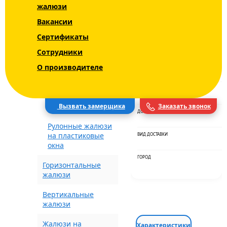
жалюзи
Уни - Uni 2 INTEGRA
Вакансии
BOX+
Сертификаты
Блэкаут (Blackout)
Сотрудники
О производителе
Рулонные шторы с
ЦВЕТ
рисунком
СРОКИ
Электрические
шторы
Вызвать замерщика
Заказать звонок
ДОСТАВКА
Рулонные жалюзи
на пластиковые
ВИД ДОСТАВКИ
окна
ГОРОД
Горизонтальные
жалюзи
Вертикальные
жалюзи
Жалюзи на
Характеристики