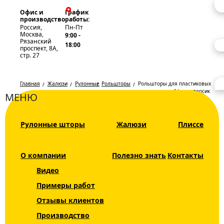
Офис и
График
производство
работы:
Россия,
Пн-Пт
Москва,
9:00 -
Рязанский
18:00
проспект, 8А,
стр. 27
Главная
Жалюзи
Рулонные
Рольшторы
Рольшторы для пластиковых
шторы
окон из ткани Африка персик
МЕНЮ
Рольшторы
Каталог
Рулонные шторы
Жалюзи
Плиссе
для
Жалюзи
пластиковых
Рулонные шторы
О компании
Полезно знать
Контакты
окон из
Видео
Рольшторы
ткани
Примеры работ
Мини INTEGRA
Африка
Отзывы клиентов
SLIM
Производство
персик
День Ночь DUO