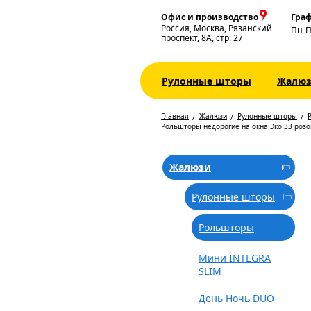
Офис и производство
Граф
Россия, Москва, Рязанский
Пн-
проспект, 8А, стр. 27
Рулонные шторы
Жалю
Главная
Жалюзи
Рулонные шторы
Рольшторы недорогие на окна Эко 33 роз
Жалюзи
Рулонные шторы
Рольшторы
Мини INTEGRA
SLIM
День Ночь DUO