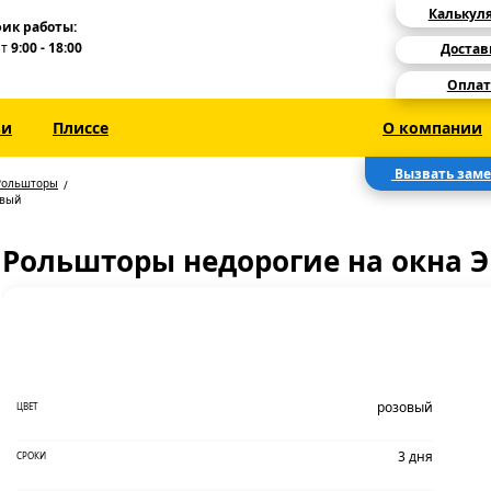
Калькул
ик работы:
Пт
9:00 - 18:00
Достав
Оплат
зи
Плиссе
О компании
Вызвать зам
Рольшторы
овый
Рольшторы недорогие на окна Э
розовый
ЦВЕТ
3 дня
СРОКИ