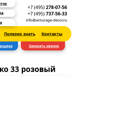
ятор
+7 (495)
278-07-56
+7 (495)
737-56-33
ка
info@anturage-decor.ru
а
Полезно знать
Контакты
ерщика
Заказать звонок
ко 33 розовый