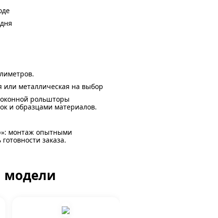
оде
 дня
ллиметров.
я или металлическая на выбор
й оконной рольшторы
ок и образцами материалов.
р»: монтаж опытными
 готовности заказа.
й модели