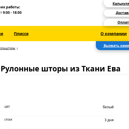
Калькул
ик работы:
Пт
9:00 - 18:00
Достав
Оплат
зи
Плиссе
О компании
Вызвать зам
Рольшторы
Рулонные шторы из Ткани Ева
белый
ЦВЕТ
3 дня
СРОКИ