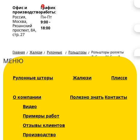
Офис и
График
производство
работы:
Россия,
Пн-Пт
Москва,
9:00 -
Рязанский
18:00
проспект, 8А,
стр. 27
Главная
Жалюзи
Рулонные
Рольшторы
Рольшторы роллеты
шторы
Либерти 01 белый
МЕНЮ
Рулонные
Каталог
Рулонные шторы
Жалюзи
Плиссе
шторы
Жалюзи
Либерти 01
Рулонные шторы
О компании
Полезно знать
Контакты
белый
Видео
Рольшторы
Примеры работ
Мини INTEGRA
Отзывы клиентов
SLIM
Производство
День Ночь DUO
ЦВЕТ