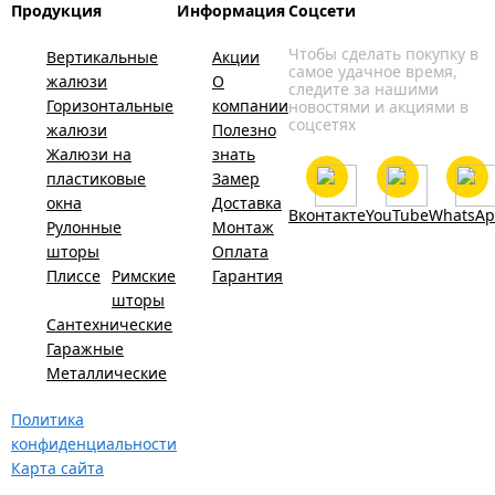
Продукция
Информация
Соцсети
Чтобы сделать покупку в
Вертикальные
Акции
самое удачное время,
жалюзи
О
следите за нашими
Горизонтальные
компании
новостями и акциями в
соцсетях
жалюзи
Полезно
Жалюзи на
знать
пластиковые
Замер
окна
Доставка
Вконтакте
YouTube
WhatsA
Рулонные
Монтаж
шторы
Оплата
Плиссе
Римские
Гарантия
шторы
Сантехнические
Гаражные
Металлические
Политика
конфиденциальности
Карта сайта