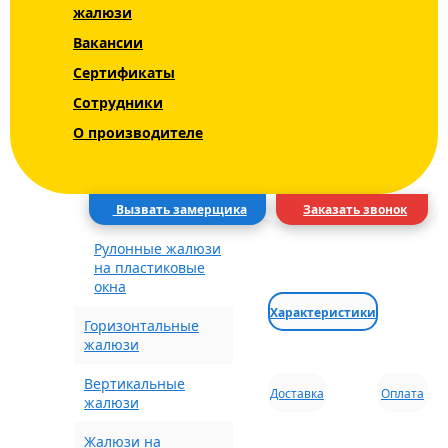
жалюзи
Уни - Uni 2 INTEGRA
Вакансии
СРОКИ
BOX+
Сертификаты
ДОСТАВКА
Блэкаут (Blackout)
Сотрудники
О производителе
Рулонные шторы с
ВИД ДОСТАВКИ
рисунком
ГОРОД
Электрические
шторы
Вызвать замерщика
Заказать звонок
Рулонные жалюзи
на пластиковые
окна
Характеристики
Горизонтальные
жалюзи
Вертикальные
Доставка
Оплата
жалюзи
Жалюзи на