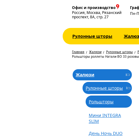
Офис и производство
Граф
Россия, Москва, Рязанский
Пн-
проспект, 8А, стр. 27
Рулонные шторы
Жалю
Главная
Жалюзи
Рулонные шторы
Рольшторы роллеты Натали ВО 33 розов
Жалюзи
Рулонные шторы
Рольшторы
Мини INTEGRA
SLIM
День Ночь DUO