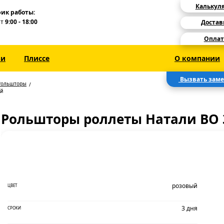
Калькул
ик работы:
Пт
9:00 - 18:00
Достав
Оплат
зи
Плиссе
О компании
Вызвать зам
Рольшторы
ый
Рольшторы роллеты Натали ВО 
розовый
ЦВЕТ
3 дня
СРОКИ