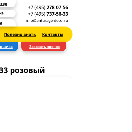
ятор
+7 (495)
278-07-56
+7 (495)
737-56-33
ка
info@anturage-decor.ru
а
Полезно знать
Контакты
ерщика
Заказать звонок
33 розовый