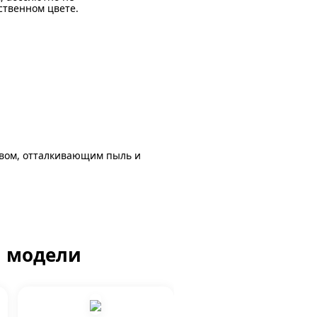
ственном цвете.
авом, отталкивающим пыль и
й модели