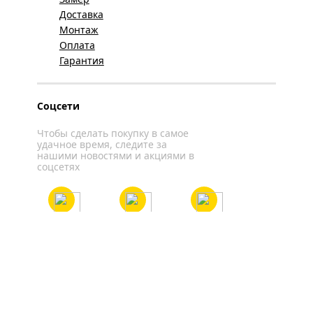
Доставка
Монтаж
Оплата
Гарантия
Соцсети
Чтобы сделать покупку в самое
удачное время, следите за
нашими новостями и акциями в
соцсетях
Вконтакте
YouTube
WhatsApp
Политика конфиденциальности
Карта сайта