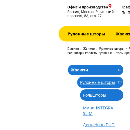
Офис и производство
Граф
Россия, Москва, Рязанский
Пн-
проспект, 8А, стр. 27
Рулонные шторы
Жалю
Главная
Жалюзи
Рулонные шторы
Рольшторы Роллеты Рулонные Шторы Арт
Жалюзи
Рулонные шторы
Рольшторы
Мини INTEGRA
SLIM
День Ночь DUO