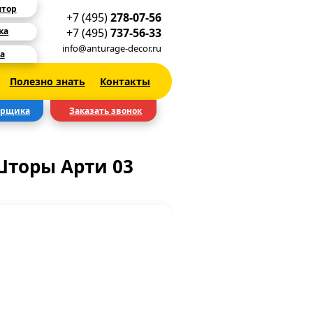
ятор
+7 (495)
278-07-56
+7 (495)
737-56-33
ка
info@anturage-decor.ru
а
Полезно знать
Контакты
ерщика
Заказать звонок
торы Арти 03