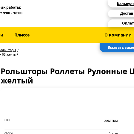
Калькул
ик работы:
Пт
9:00 - 18:00
Достав
Оплат
зи
Плиссе
О компании
Вызвать зам
Рольшторы
и 03 желтый
Рольшторы Роллеты Рулонные Ш
желтый
желтый
ЦВЕТ
3 дня
СРОКИ