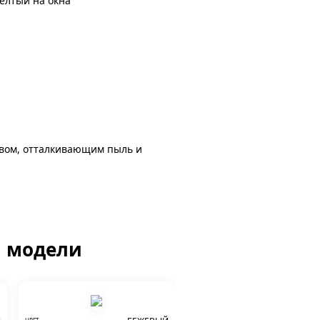
елтый на окна
авом, отталкивающим пыль и
й модели