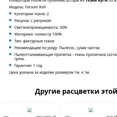
Рольшторы Роллеты Рулонные Шторы из
ткани Арти
03 ж
Модель: Foroom Roll
Категория ткани: 2
Рисунок: с рисунком
Светонепроницаемость: 50%
Материал: полиэстр 100%
Тип: фактурные ткани
Рекомендации по уходу: Пылесос, сухая чистка
Пылеотталкивающая пропитка - ткань пропитана сост
грязь
Гарантия: 1 год
Цена указана за изделие размером 1м. x 1м.
Другие расцветки это