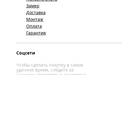
Замер
Доставка
Монтаж
Оплата
Гарантия
Соцсети
Чтобы сделать покупку в самое
удачное время, следите за
нашими новостями и акциями в
соцсетях
Вконтакте
YouTube
WhatsApp
Политика конфиденциальности
Карта сайта