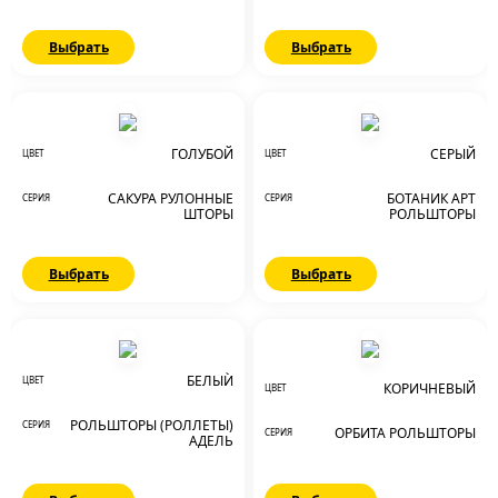
Выбрать
Выбрать
ГОЛУБОЙ
СЕРЫЙ
ЦВЕТ
ЦВЕТ
САКУРА РУЛОННЫЕ
БОТАНИК АРТ
СЕРИЯ
СЕРИЯ
ШТОРЫ
РОЛЬШТОРЫ
Выбрать
Выбрать
С
А
%
К
И
Д
К
БЕЛЫЙ
ЦВЕТ
КОРИЧНЕВЫЙ
ЦВЕТ
РОЛЬШТОРЫ (РОЛЛЕТЫ)
СЕРИЯ
ОРБИТА РОЛЬШТОРЫ
СЕРИЯ
АДЕЛЬ