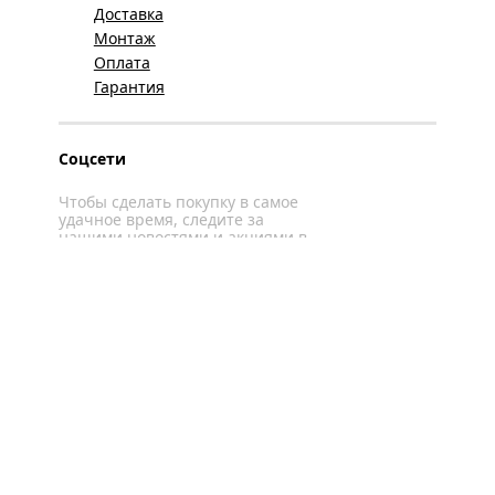
Доставка
Монтаж
Оплата
Гарантия
Соцсети
Чтобы сделать покупку в самое
удачное время, следите за
нашими новостями и акциями в
соцсетях
Вконтакте
YouTube
WhatsApp
Политика конфиденциальности
Карта сайта