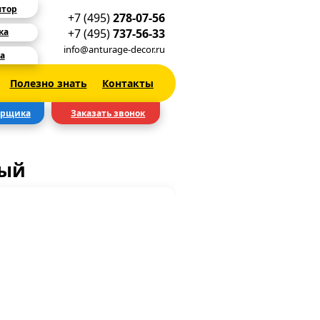
ятор
+7 (495)
278-07-56
+7 (495)
737-56-33
ка
info@anturage-decor.ru
а
Полезно знать
Контакты
ерщика
Заказать звонок
вый