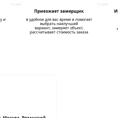
Приезжает замерщик
И
у и
в удобное для вас время и помогает
выбрать наилучший
вариант, замеряет объект,
рассчитывает стоимость заказа
г. Москва, Рязанский