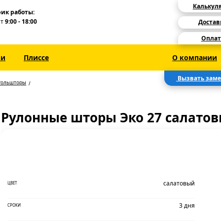
Калькул
ик работы:
Пт
9:00 - 18:00
Достав
Оплат
зи
Плиссе
О компании
Вызвать зам
Рольшторы
Рулонные шторы Эко 27 салато
салатовый
ЦВЕТ
3 дня
СРОКИ