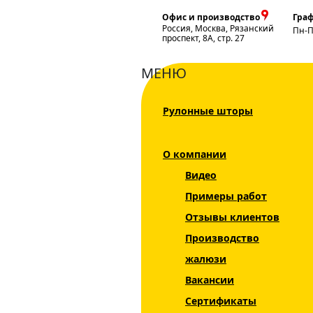
Офис и производство
Граф
Россия, Москва, Рязанский
Пн-
проспект, 8А, стр. 27
МЕНЮ
Рулонные шторы
Главная
Жалюзи
Рулонные шторы
О компании
Каталог
Видео
Жалюзи
Примеры работ
Рулонные шторы
Отзывы клиентов
Производство
Рольшторы
жалюзи
Мини INTEGRA
Вакансии
SLIM
Сертификаты
День Ночь DUO