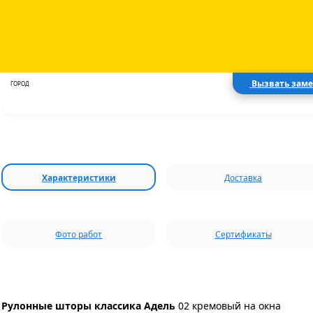
15.08.2026
ДОСТАВКА
Курьер
ВИД ДОСТАВКИ
Вызвать зам
Москва
ГОРОД
Характеристики
Доставка
Фото работ
Сертификаты
Рулонные шторы классика Адель
02 кремовый
на окна