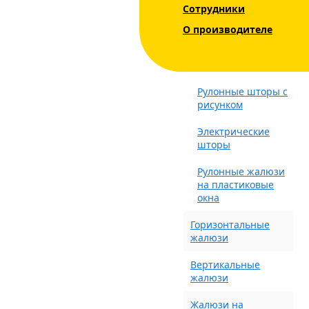
Сотрудники
Уни - Uni 2 INTEGRA
О производителе
BOX+
Блэкаут (Blackout)
Рулонные шторы с
рисунком
Электрические
шторы
Рулонные жалюзи
на пластиковые
окна
Горизонтальные
жалюзи
Вертикальные
жалюзи
Жалюзи на