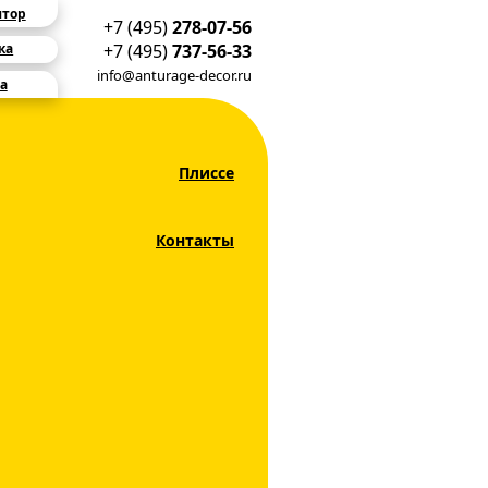
ятор
+7 (495)
278-07-56
+7 (495)
737-56-33
ка
info@anturage-decor.ru
а
Плиссе
Контакты
ссика Адель