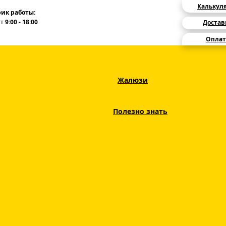
Калькул
ик работы:
Пт
9:00 - 18:00
Достав
Оплат
Жалюзи
Рольшторы
Рулонные шторы классика Адель 02 кремовый
Полезно знать
Рулонные шторы кла
кремовый
ЦВЕТ
3 дня
СРОКИ