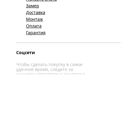
Замер
Доставка
Монтаж
Оплата
Гарантия
Соцсети
Чтобы сделать покупку в самое
удачное время, следите за
нашими новостями и акциями в
соцсетях
Вконтакте
YouTube
WhatsApp
Политика конфиденциальности
Карта сайта