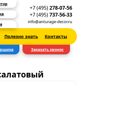
ятор
+7 (495)
278-07-56
+7 (495)
737-56-33
ка
info@anturage-decor.ru
а
Полезно знать
Контакты
ерщика
Заказать звонок
салатовый