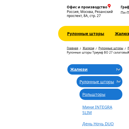
Офис и производство
Граф
Россия, Москва, Рязанский
Пн-
проспект, 8А, стр. 27
Рулонные шторы
Жалю
Главная
Жалюзи
Рулонные шторы
Рулонные шторы Триумф BO 27 салатовый
Жалюзи
Рулонные шторы
Рольшторы
Мини INTEGRA
SLIM
День Ночь DUO