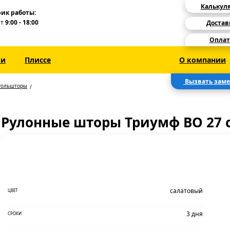
Калькул
ик работы:
Пт
9:00 - 18:00
Достав
Оплат
зи
Плиссе
О компании
Вызвать зам
Рольшторы
Рулонные шторы Триумф BO 27 
салатовый
ЦВЕТ
3 дня
СРОКИ