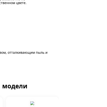
ственном цвете.
авом, отталкивающим пыль и
й модели