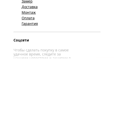
Замер
Доставка
Монтаж
Оплата
Гарантия
Соцсети
Чтобы сделать покупку в самое
удачное время, следите за
нашими новостями и акциями в
соцсетях
Вконтакте
YouTube
WhatsApp
Политика конфиденциальности
Карта сайта