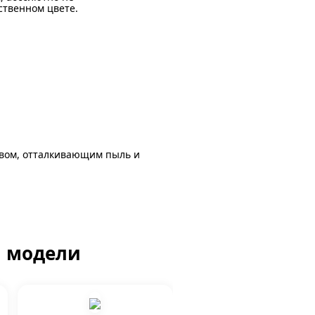
ственном цвете.
авом, отталкивающим пыль и
й модели