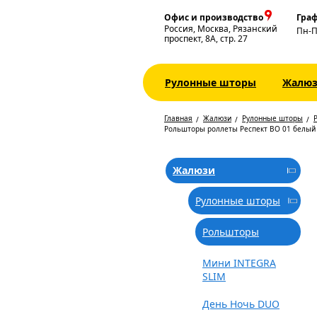
Офис и производство
Граф
Россия, Москва, Рязанский
Пн-
проспект, 8А, стр. 27
Рулонные шторы
Жалю
Главная
Жалюзи
Рулонные шторы
Рольшторы роллеты Респект ВО 01 белый
Жалюзи
Рулонные шторы
Рольшторы
Мини INTEGRA
SLIM
День Ночь DUO