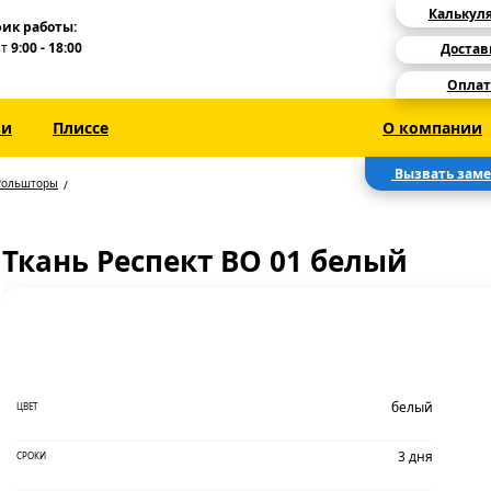
Калькул
ик работы:
Пт
9:00 - 18:00
Достав
Оплат
зи
Плиссе
О компании
Вызвать зам
Рольшторы
Ткань Респект ВО 01 белый
белый
ЦВЕТ
3 дня
СРОКИ