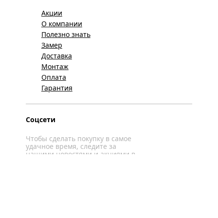
Акции
О компании
Полезно знать
Замер
Доставка
Монтаж
Оплата
Гарантия
Соцсети
Чтобы сделать покупку в самое
удачное время, следите за
нашими новостями и акциями в
соцсетях
Вконтакте
YouTube
WhatsApp