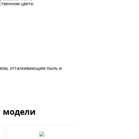
ственном цвете.
авом, отталкивающим пыль и
й модели