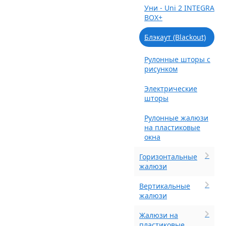
Уни - Uni 2 INTEGRA
BOX+
Блэкаут (Blackout)
Рулонные шторы с
рисунком
Электрические
шторы
Рулонные жалюзи
на пластиковые
окна
Горизонтальные
жалюзи
Вертикальные
жалюзи
Жалюзи на
пластиковые