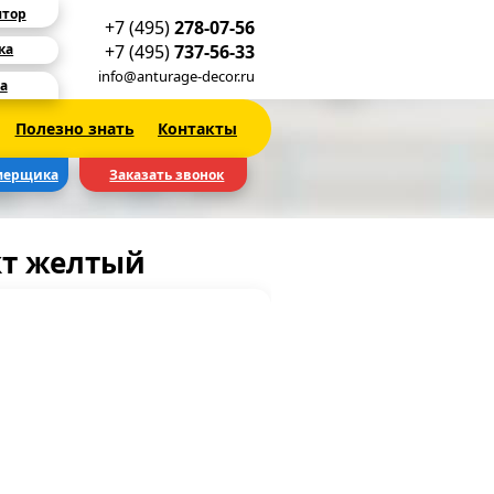
ятор
+7 (495)
278-07-56
+7 (495)
737-56-33
ка
info@anturage-decor.ru
а
Полезно знать
Контакты
мерщика
Заказать звонок
кт желтый