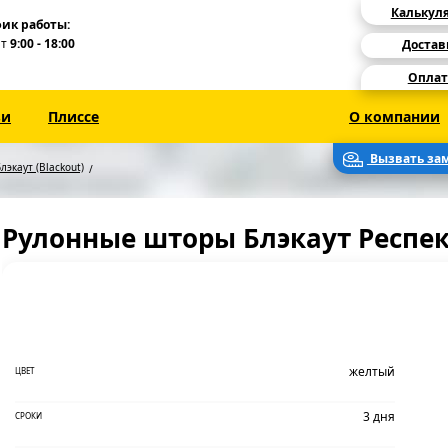
Калькул
ик работы:
Пт
9:00 - 18:00
Достав
Оплат
зи
Плиссе
О компании
Вызвать за
лэкаут (Blackout)
Рулонные шторы Блэкаут Респе
желтый
ЦВЕТ
3 дня
СРОКИ