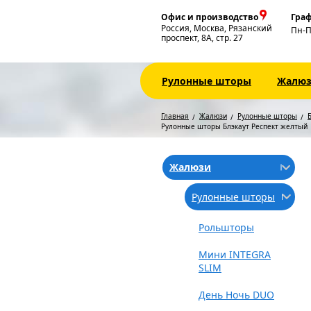
Офис и производство
Граф
Россия, Москва, Рязанский
Пн-
проспект, 8А, стр. 27
Рулонные шторы
Жалю
Главная
Жалюзи
Рулонные шторы
Б
Рулонные шторы Блэкаут Респект желтый
Жалюзи
Рулонные шторы
Рольшторы
Мини INTEGRA
SLIM
День Ночь DUO