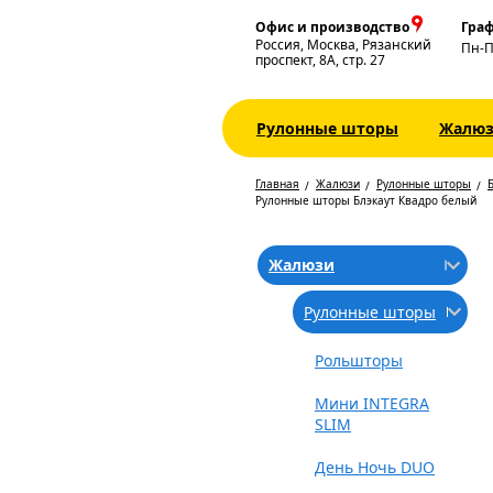
Офис и производство
Граф
Россия, Москва, Рязанский
Пн-
проспект, 8А, стр. 27
Рулонные шторы
Жалю
Главная
Жалюзи
Рулонные шторы
Б
Рулонные шторы Блэкаут Квадро белый
Жалюзи
Рулонные шторы
Рольшторы
Мини INTEGRA
SLIM
День Ночь DUO