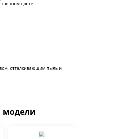
ственном цвете.
авом, отталкивающим пыль и
й модели