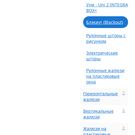
Уни - Uni 2 INTEGRA
BOX+
Блэкаут (Blackout)
Рулонные шторы с
рисунком
Электрические
шторы
Рулонные жалюзи
на пластиковые
окна
Горизонтальные
жалюзи
Вертикальные
жалюзи
Жалюзи на
пластиковые