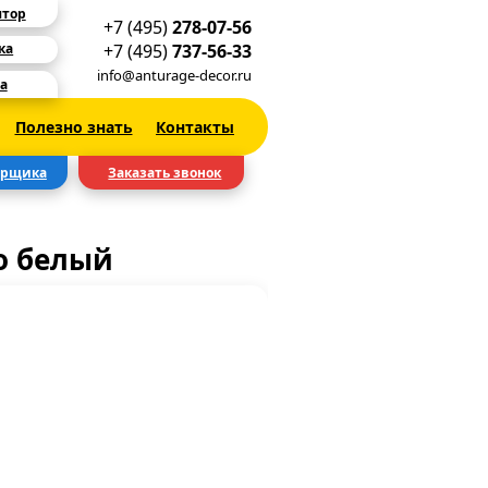
ятор
+7 (495)
278-07-56
+7 (495)
737-56-33
ка
info@anturage-decor.ru
а
Полезно знать
Контакты
ерщика
Заказать звонок
о белый