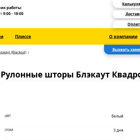
Калькул
ик работы:
Пт
9:00 - 18:00
Достав
Оплат
зи
Плиссе
О компании
Вызвать зам
лэкаут (Blackout)
Рулонные шторы Блэкаут Квадр
белый
ЦВЕТ
3 дня
СРОКИ