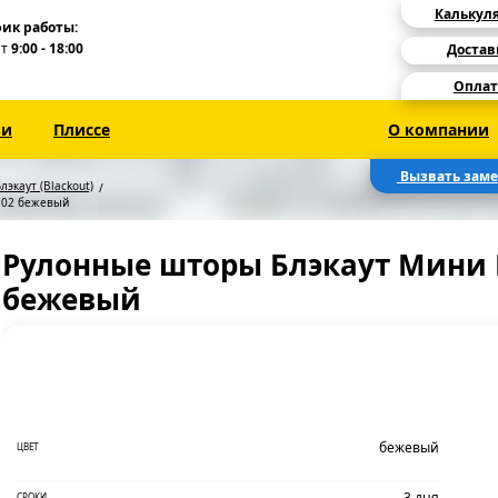
Калькул
ик работы:
Пт
9:00 - 18:00
Достав
Оплат
зи
Плиссе
О компании
Вызвать зам
лэкаут (Blackout)
 02 бежевый
Рулонные шторы Блэкаут Мини 
бежевый
бежевый
ЦВЕТ
3 дня
СРОКИ