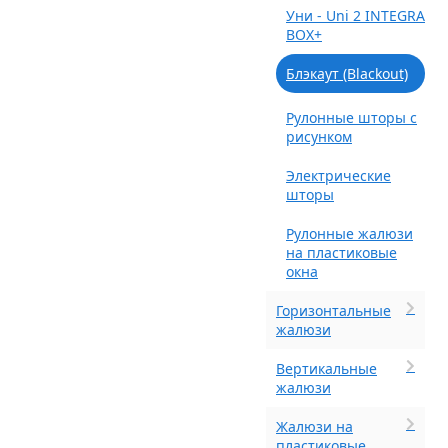
Уни - Uni 2 INTEGRA
BOX+
Блэкаут (Blackout)
Рулонные шторы с
рисунком
Электрические
шторы
Рулонные жалюзи
на пластиковые
окна
Горизонтальные
жалюзи
Вертикальные
жалюзи
Жалюзи на
пластиковые