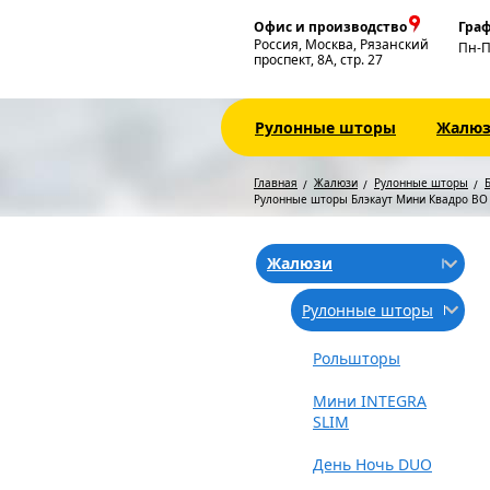
Офис и производство
Граф
Россия, Москва, Рязанский
Пн-
проспект, 8А, стр. 27
Рулонные шторы
Жалю
Главная
Жалюзи
Рулонные шторы
Б
Рулонные шторы Блэкаут Мини Квадро BO
Жалюзи
Рулонные шторы
Рольшторы
Мини INTEGRA
SLIM
День Ночь DUO