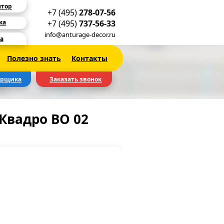
ятор
+7 (495)
278-07-56
+7 (495)
737-56-33
ка
info@anturage-decor.ru
а
Полезно знать
Контакты
ерщика
Заказать звонок
Квадро BO 02