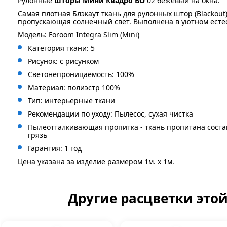
Рулонные
шторы Мини Квадро BO
02 бежевый на окна.
Самая плотная Блэкаут ткань для рулонных штор (Blackout
пропускающая солнечный свет. Выполнена в уютном есте
Модель: Foroom Integra Slim (Mini)
Категория ткани: 5
Рисунок: с
рисунком
Светонепроницаемость: 100%
Материал: полиэстр 100%
Тип: интерьерные ткани
Рекомендации по уходу: Пылесос, сухая чистка
Пылеотталкивающая пропитка - ткань пропитана сост
грязь
Гарантия: 1 год
Цена указана за изделие размером 1м. x 1м.
Другие расцветки это