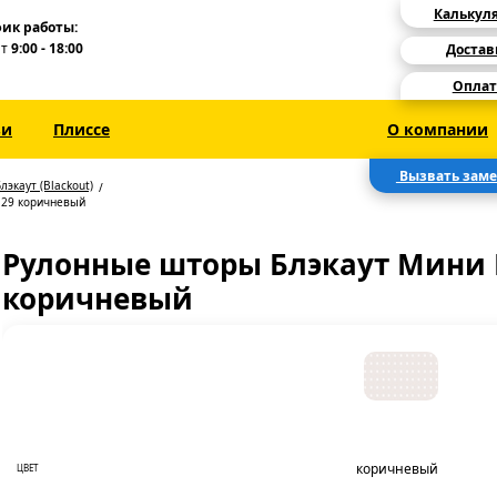
Калькул
ик работы:
Пт
9:00 - 18:00
Достав
Оплат
зи
Плиссе
О компании
Вызвать зам
лэкаут (Blackout)
 29 коричневый
Рулонные шторы Блэкаут Мини 
коричневый
коричневый
ЦВЕТ