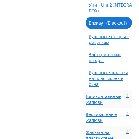
Уни - Uni 2 INTEGRA
BOX+
Блэкаут (Blackout)
Рулонные шторы с
рисунком
Электрические
шторы
Рулонные жалюзи
на пластиковые
окна
Горизонтальные
жалюзи
Вертикальные
жалюзи
Жалюзи на
пластиковые