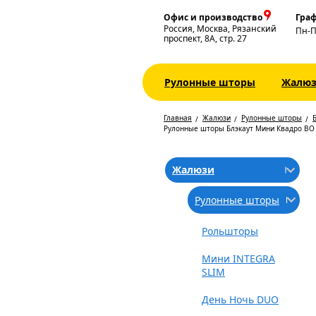
Офис и производство
Граф
Россия, Москва, Рязанский
Пн-
проспект, 8А, стр. 27
Рулонные шторы
Жалю
Главная
Жалюзи
Рулонные шторы
Б
Рулонные шторы Блэкаут Мини Квадро BO
Жалюзи
Рулонные шторы
Рольшторы
Мини INTEGRA
SLIM
День Ночь DUO