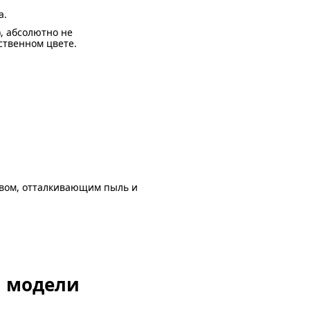
а.
), абсолютно не
ственном цвете.
авом, отталкивающим пыль и
й модели