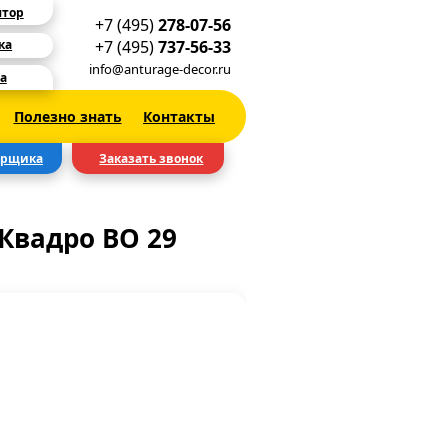
ятор
+7 (495)
278-07-56
+7 (495)
737-56-33
ка
info@anturage-decor.ru
а
Полезно знать
Контакты
ерщика
Заказать звонок
Квадро BO 29