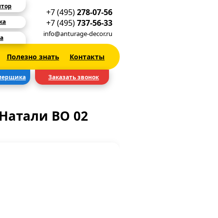
ятор
+7 (495)
278-07-56
+7 (495)
737-56-33
ка
info@anturage-decor.ru
а
Полезно знать
Контакты
мерщика
Заказать звонок
Натали ВО 02