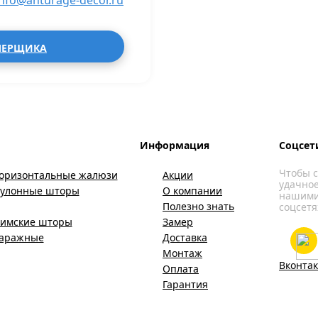
info@anturage-decor.ru
МЕРЩИКА
Информация
Соцсет
Чтобы с
оризонтальные жалюзи
Акции
удачное
Рулонные шторы
О компании
нашими
Полезно знать
соцсетя
имские шторы
Замер
Гаражные
Доставка
Монтаж
Вконтак
Оплата
Гарантия