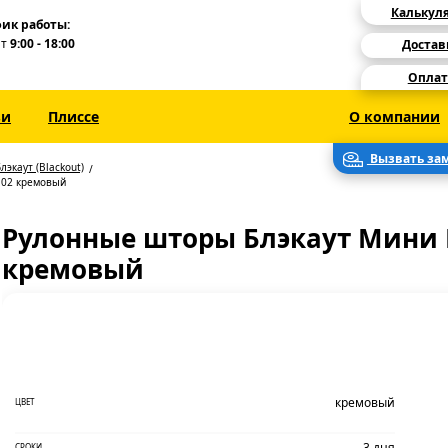
Калькул
ик работы:
Пт
9:00 - 18:00
Достав
Оплат
зи
Плиссе
О компании
Вызвать за
лэкаут (Blackout)
 02 кремовый
Рулонные шторы Блэкаут Мини 
кремовый
кремовый
ЦВЕТ
3 дня
СРОКИ