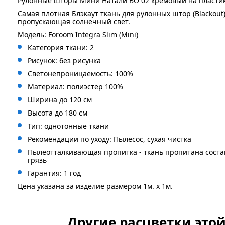
Рулонные шторы Мини Натали ВО 02 кремовый на пластик
Самая плотная Блэкаут ткань для рулонных штор (Blackout
пропускающая солнечный свет.
Модель: Foroom Integra Slim (Mini)
Категория ткани: 2
Рисунок: без
рисунка
Светонепроницаемость: 100%
Материал: полиэстер 100%
Ширина до 120 см
Высота до 180 см
Тип: однотонные ткани
Рекомендации по уходу: Пылесос, сухая чистка
Пылеотталкивающая пропитка - ткань пропитана сост
грязь
Гарантия: 1 год
Цена указана за изделие размером 1м. x 1м.
Другие расцветки это