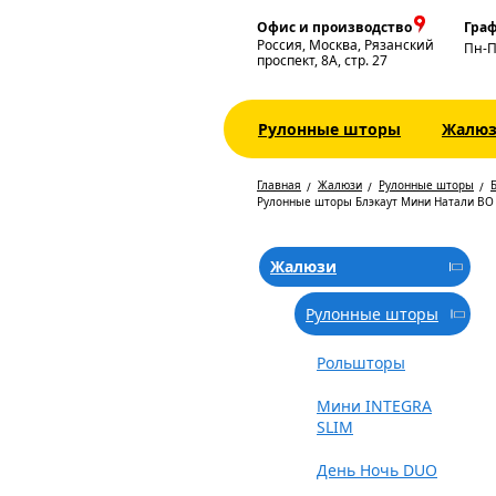
Офис и производство
Граф
Россия, Москва, Рязанский
Пн-
проспект, 8А, стр. 27
Рулонные шторы
Жалю
Главная
Жалюзи
Рулонные шторы
Б
Рулонные шторы Блэкаут Мини Натали ВО
Жалюзи
Рулонные шторы
Рольшторы
Мини INTEGRA
SLIM
День Ночь DUO