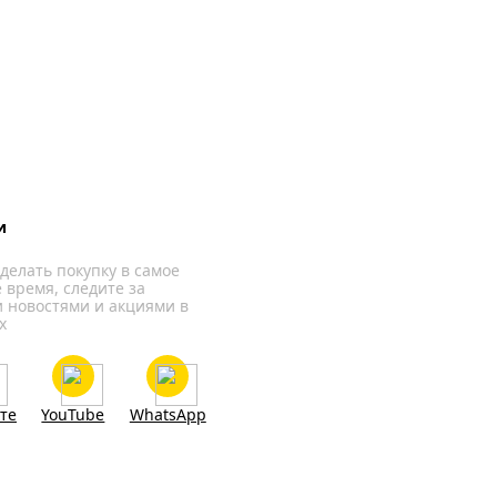
и
делать покупку в самое
 время, следите за
 новостями и акциями в
х
те
YouTube
WhatsApp