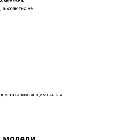
овые окна.
), абсолютно не
авом, отталкивающим пыль и
й модели