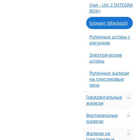
Уни - Uni 2 INTEGRA
BOX+
Блэкаут (Blackout)
Рулонные шторы с
рисунком
Электрические
шторы
Рулонные жалюзи
на пластиковые
окна
Горизонтальные
жалюзи
Вертикальные
жалюзи
Жалюзи на
пластиковые