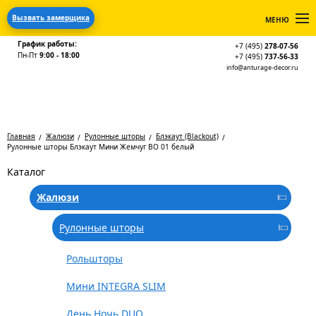
Вызвать замерщика
МЕНЮ
График работы:
+7 (495)
278-07-56
Пн-Пт
9:00 - 18:00
+7 (495)
737-56-33
info@anturage-decor.ru
Главная
Жалюзи
Рулонные шторы
Блэкаут (Blackout)
Рулонные шторы Блэкаут Мини Жемчуг BO 01 белый
Каталог
Жалюзи
Рулонные шторы
Рольшторы
Мини INTEGRA SLIM
День Ночь DUO