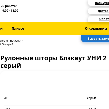
Калькул
ик работы:
Пт
9:00 - 18:00
Достав
Оплат
зи
Плиссе
О компании
Вызвать зам
лэкаут (Blackout)
O 06 серый
Рулонные шторы Блэкаут УНИ 2 
серый
серый
ЦВЕТ
3 дня
СРОКИ