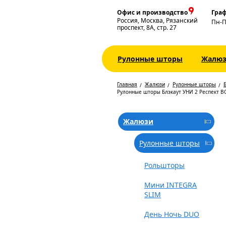
Офис и производство
Граф
Россия, Москва, Рязанский
Пн-
проспект, 8А, стр. 27
Рулонные шторы
Жалю
Главная
Жалюзи
Рулонные шторы
Б
Рулонные шторы Блэкаут УНИ 2 Респект B
Жалюзи
Рулонные шторы
Рольшторы
Мини INTEGRA
SLIM
День Ночь DUO