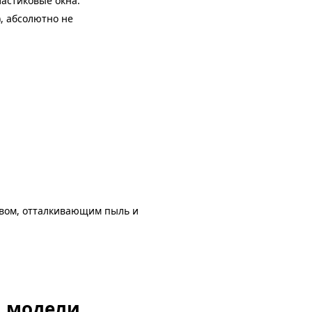
ластиковые окна.
), абсолютно не
авом, отталкивающим пыль и
й модели