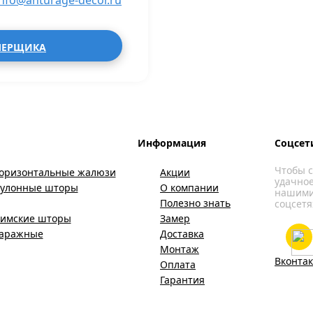
info@anturage-decor.ru
МЕРЩИКА
Информация
Соцсет
Чтобы с
оризонтальные жалюзи
Акции
удачное
Рулонные шторы
О компании
нашими
Полезно знать
соцсетя
имские шторы
Замер
Гаражные
Доставка
Монтаж
Вконтак
Оплата
Гарантия