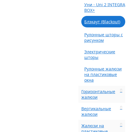
Уни - Uni 2 INTEGRA
BOX+
Блэкаут (Blackout)
Рулонные шторы с
рисунком
Электрические
шторы
Рулонные жалюзи
на пластиковые
окна
Горизонтальные
жалюзи
Вертикальные
жалюзи
Жалюзи на
пластиковые