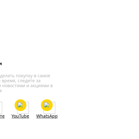
и
делать покупку в самое
 время, следите за
 новостями и акциями в
х
те
YouTube
WhatsApp