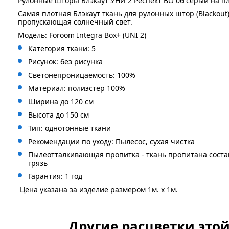
Рулонные шторы Блэкаут УНИ 2 Респект BO 06 серый на п
Самая плотная Блэкаут ткань для рулонных штор (Blackout
пропускающая солнечный свет.
Модель: Foroom Integra Box+ (UNI 2)
Категория ткани: 5
Рисунок: без
рисунка
Светонепроницаемость: 100%
Материал: полиэстер 100%
Ширина до 120 см
Высота до 150 см
Тип: однотонные ткани
Рекомендации по уходу: Пылесос, сухая чистка
Пылеотталкивающая пропитка - ткань пропитана сост
грязь
Гарантия: 1 год
Цена указана за изделие размером 1м. x 1м.
Другие расцветки это