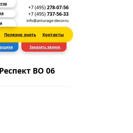
ятор
+7 (495)
278-07-56
+7 (495)
737-56-33
ка
info@anturage-decor.ru
а
Полезно знать
Контакты
ерщика
Заказать звонок
Респект BO 06